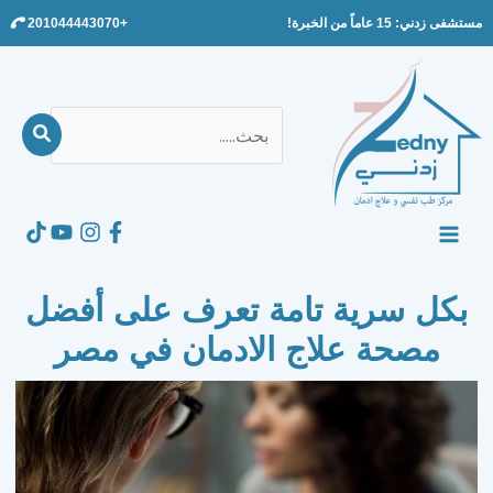
Ski
مستشفى زدني: 15 عاماً من الخبرة!
+201044443070
t
conten
بحث
عن:
Search
MAIN
MENU
بكل سرية تامة تعرف على أفضل
مصحة علاج الادمان في مصر