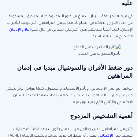
عليه
في مرحلة المراهقة، لا يزال الدماغ في طور النمو، وخاصة المناطق المسؤولة
عن اتخاذ القرار والتحكم في السلوك. هذا يجعل المراهقين أكثر عرضة لتأثيرات
الإدمان، لكنه أيضاً يمنحهم قدرة أكبر على التعافي في حال تلقوا
علاج الإدمان
الصحيح في بيئة مناسبة.
تأثير المخدرات على الدماغ
دور ضغط الأقران والسوشيال ميديا في إدمان
المراهقين
مواقع التواصل الاجتماعي، وتأثير الأصدقاء، والفضول، كلها عوامل تؤثر بشكل
كبير على قرارات المراهق. لذلك، فإن علاجهم يتطلب فهماً عميقاً للسياق
الاجتماعي والتقني الذي يعيشون فيه.
أهمية التشخيص المزدوج
كثير من المراهقين الذين يعانون من الإدمان يكون لديهم أيضاً اضطرابات
نفسية مثل
الاكتئاب
، القلق، أو اضطراب فرط الحركة وتشتت الانتباه (ADHD).