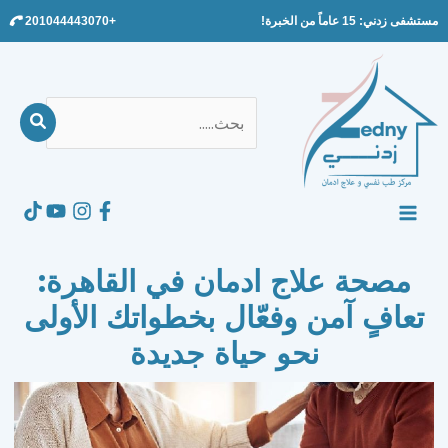
Ski
مستشفى زدني: 15 عاماً من الخبرة!
+201044443070
t
conten
بحث
عن:
Search
MAIN
MENU
مصحة علاج ادمان في القاهرة:
تعافٍ آمن وفعّال بخطواتك الأولى
نحو حياة جديدة