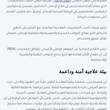
مصحة زدني للطب النفسي و
علاج الإدمان
، بفريقنا الطبي متعدد التخصصات
الذي يضم أطباء استشاريين في علاج الإدمان، أخصائيين نفسيين وسلوكيين،
ممرضين متخصصين في الرعاية الصحية للإدمان، وفريق دعم مكرس لتقديم
أعلى مستويات الرعاية.
يلتزم فريقنا بأحدث الممارسات العلاجية العالمية، مع التركيز على النهج
الشامل الذي يعالج الجوانب الجسدية والنفسية والاجتماعية للإدمان، لضمان
تعافٍ عميق ومستدام.
تشير التقارير الصادرة عن المعهد الوطني الأمريكي لتعاطي المخدرات (NIDA)
إلى أن العلاج الأكثر فعالية هو الذي يدمج الجوانب الطبية والنفسية
والاجتماعية.
بيئة علاجية آمنة وداعمة
في مصحة زدني، صممنا بيئتنا العلاجية لتكون ملاذًا من الهدوء والأمان، حيث
يشعر المرضى بالراحة والخصوصية التامة. تتميز مرافقنا بالنظافة الفائقة
والراحة، مع مساحات مصممة لتعزيز التعافي الهادئ. نضمن السرية
والخصوصية المطلقة لكل مريض، فنحن نؤمن بأن الثقة هي حجر الزاوية في أي
علاقة علاجية ناجحة. نوفر جوًا داعمًا وخاليًا من أي مؤثرات سلبية، مما يسمح
للمرضى بالتركيز الكامل على رحلتهم نحو الشفاء دون تشتيت.