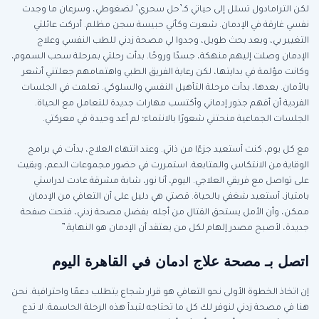
لكن الترامادول تسلل إلى حياتي كـ’حل سحري’ لضغوطي، وسرعان ما وجدت
نفسي غارقة في الإدمان. شعرت وكأني حبيسة سجن مظلم. أدركت عائلتي
التغيير بي، وبعد بحث طويل، وجدوا لي مصحة زدني للطب النفسي وعلاج
الإدمان وصلت إليهم منهكة، جسدًا وروحًا. بدأت رحلتي بمرحلة سحب السموم،
وكانت مؤلمة في بدايتها، لكن رعاية الفريق الطبي واهتمامهم جعلتني أشعر
بالأمان. بعدها، بدأت مرحلة التأهيل النفسي والسلوكي. تعلمت في الجلسات
الفردية أن أفهم جذور إدماني وأكتسب مهارات جديدة للتعامل مع الحياة.
الجلسات الجماعية منحتني شعورًا بالانتماء؛ لم أعد وحيدة في معركتي.
مع كل يوم، كنت أستعيد جزءًا من ذاتي. وعند انتهاء العلاج، بدأت في برامج
الوقاية من الانتكاس والمتابعة. استمررت في حضور مجموعات الدعم، وبقيت
على تواصل مع فريقي العلاجي. اليوم، أنا نور، شابة مشرقة عادت لدراستي
بامتياز، أستعيد شغفي بالحياة. قصتي هي دليل على أن التعافي من الإدمان
ممكن، وأن الأمل يستحق القتال من أجله. بفضل مصحة زدني، فتحت صفحة
جديدة، لأصبح مصدر إلهام لكل من يعتقد أن الإدمان هو النهاية.”
اتصل بـ مصحة علاج ادمان في القاهرة اليوم
إن اتخاذ الخطوة الأولى نحو التعافي هو قرار شجاع يتطلب دعمًا واحترافية. نحن
هنا في مصحة زدني لنوفر لك كل ما تحتاجه لتبدأ هذه الرحلة الحاسمة. لا تدع