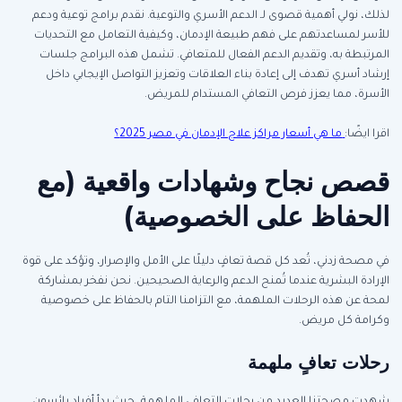
لذلك، نولي أهمية قصوى لـ الدعم الأسري والتوعية. نقدم برامج توعية ودعم
للأسر لمساعدتهم على فهم طبيعة الإدمان، وكيفية التعامل مع التحديات
المرتبطة به، وتقديم الدعم الفعال للمتعافي. تشمل هذه البرامج جلسات
إرشاد أسري تهدف إلى إعادة بناء العلاقات وتعزيز التواصل الإيجابي داخل
الأسرة، مما يعزز فرص التعافي المستدام للمريض.
اقرا ايضًا:
ما هي أسعار مراكز علاج الإدمان في مصر 2025؟
قصص نجاح وشهادات واقعية (مع
الحفاظ على الخصوصية)
في مصحة زدني، تُعد كل قصة تعافٍ دليلًا على الأمل والإصرار، وتؤكد على قوة
الإرادة البشرية عندما تُمنح الدعم والرعاية الصحيحين. نحن نفخر بمشاركة
لمحة عن هذه الرحلات الملهمة، مع التزامنا التام بالحفاظ على خصوصية
وكرامة كل مريض.
رحلات تعافٍ ملهمة
شهدت مصحتنا العديد من رحلات التعافي الملهمة، حيث بدأ أفراد يائسون