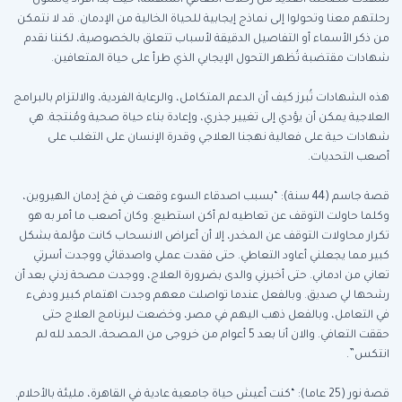
رحلتهم معنا وتحولوا إلى نماذج إيجابية للحياة الخالية من الإدمان. قد لا نتمكن
من ذكر الأسماء أو التفاصيل الدقيقة لأسباب تتعلق بالخصوصية، لكننا نقدم
شهادات مقتضبة تُظهر التحول الإيجابي الذي طرأ على حياة المتعافين.
هذه الشهادات تُبرز كيف أن الدعم المتكامل، والرعاية الفردية، والالتزام بالبرامج
العلاجية يمكن أن يؤدي إلى تغيير جذري، وإعادة بناء حياة صحية ومُنتجة. هي
شهادات حية على فعالية نهجنا العلاجي وقدرة الإنسان على التغلب على
أصعب التحديات.
قصة جاسم (44 سنة): “بسبب اصدقاء السوء وقعت في فخ إدمان الهيروين،
وكلما حاولت التوقف عن تعاطيه لم أكن استطيع. وكان أصعب ما أمر به هو
تكرار محاولات التوقف عن المخدر، إلا أن أعراض الانسحاب كانت مؤلمة بشكل
كبير مما يجعلني أعاود التعاطي. حتى فقدت عملي واصدقائي ووجدت أسرتي
تعاني من ادماني. حتى أخبرني والدى بضرورة العلاج، ووجدت مصحة زدني بعد أن
رشحها لي صديق. وبالفعل عندما تواصلت معهم وجدت اهتمام كبير ودفىء
في التعامل، وبالفعل ذهب اليهم في مصر، وخضعت لبرنامج العلاج حتى
حققت التعافي. والان أنا بعد 5 أعوام من خروجى من المصحة، الحمد لله لم
انتكس”.
قصة نور (25 عاما): “كنت أعيش حياة جامعية عادية في القاهرة، مليئة بالأحلام.