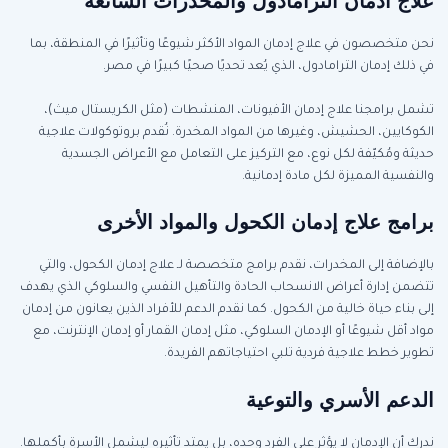
علاج ادمان الترامادول والمخدرات الشائعة
نحن متخصصون في علاج إدمان المواد الأكثر شيوعًا وتأثيرًا في المنطقة، بما
في ذلك إدمان الترامادول، الذي يُعد تحديًا صحيًا كبيرًا في مصر.
تشمل برامجنا علاج إدمان الأفيونات، المنشطات (مثل الكريستال ميث)،
الكوكايين، الحشيش، وغيرها من المواد المخدرة. نُقدم بروتوكولات علاجية
حديثة ومُكيّفة لكل نوع، مع التركيز على التعامل مع الأعراض الجسدية
والنفسية المميزة لكل مادة إدمانية.
برامج علاج إدمان الكحول والمواد الأخرى
بالإضافة إلى المخدرات، نقدم برامج متخصصة لـ علاج إدمان الكحول، والتي
تتضمن إدارة أعراض الانسحاب الحادة والتأهيل النفسي والسلوكي الذي يهدف
إلى بناء حياة خالية من الكحول. كما نقدم الدعم للأفراد الذين يعانون من إدمان
مواد أقل شيوعًا أو الإدمان السلوكي، مثل إدمان القمار أو إدمان الإنترنت، مع
تطوير خطط علاجية فردية تلبي احتياجاتهم الفريدة.
الدعم الأسري والتوعية
ندرك أن الإدمان لا يؤثر على الفرد وحده، بل يمتد تأثيره ليشمل الأسرة بأكملها.