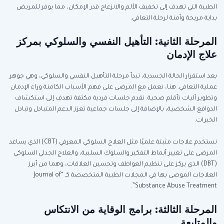
الطبية التي تهدف إلى تخفيف الألم والانزعاج قدر الإمكان، مما يوفر للمريض
بداية مريحة وآمنة لرحلة التعافي.
المرحلة الثانية: التأهيل النفسي والسلوكي بمركز
علاج الإدمان
بعد استقرار الحالة الجسدية، تبدأ مرحلة التأهيل النفسي والسلوكي، وهي جوهر
عملية التعافي. هنا، نعمل مع المرضى على فهم الأسباب الكامنة وراء الإدمان
وتطوير آليات تأقلم صحية. نقدم جلسات فردية مكثفة تهدف إلى استكشاف
الدوافع الشخصية، بالإضافة إلى جلسات جماعية تعزز الدعم المتبادل وتبادل
الخبرات.
نستخدم علاجات مثبتة علميًا مثل العلاج السلوكي المعرفي (CBT) الذي يساعد
المرضى على تغيير أنماط التفكير والسلوك السلبية، والعلاج الجدلي السلوكي
(DBT) الذي يركز على تنظيم العواطف وتحسين العلاقات، وهما من أبرز
العلاجات الموصى بها في المجلات الطبية المتخصصة كـ “Journal of
Substance Abuse Treatment”.
المرحلة الثالثة: برامج الوقاية من الانتكاس
والمتابعة