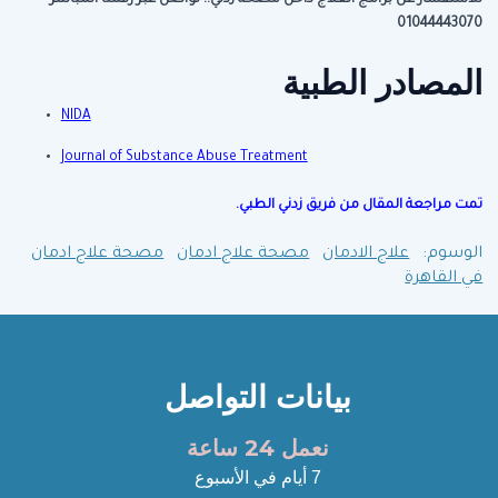
للاستفسار عن برامج العلاج داخل مصحة زدني.. تواصل عبر رقمنا المباشر
01044443070
المصادر الطبية
NIDA
Journal of Substance Abuse Treatment
تمت مراجعة المقال من فريق زدني الطبي.
الوسوم:
علاج الادمان
مصحة علاج ادمان
مصحة علاج ادمان
في القاهرة
بيانات التواصل
نعمل 24 ساعة
7 أيام في الأسبوع