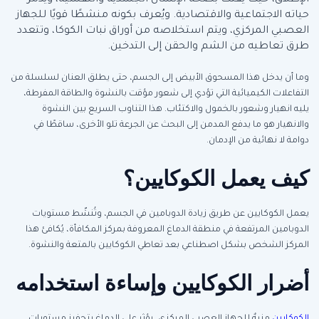
الإطلاق، حيث يفتك بصحة الإنسان الجسدية والنفسية، ويدمر
حياته الاجتماعية والاقتصادية. ويُعرف بكونه منشطًا قويًا للجهاز
العصبي المركزي، ويتم استخلاصه من أوراق نبات الكوكا، وتتعدد
طرق تعاطيه من الشم والحقن إلى التدخين.
وما أن يدخل هذا المسحوق الأبيض إلى الجسم، حتى يطلق العنان لسلسلة من
التفاعلات الكيميائية التي تؤدي إلى شعور مؤقت بالنشوة والطاقة المفرطة،
يليه انهيار وشعور بالخمول والاكتئاب. هذا التناوب السريع بين النشوة
والانهيار هو ما يدفع المدمن إلى البحث عن الجرعة تلو الأخرى، ساقطًا في
دوامة لا نهائية من الإدمان.
كيف يعمل الكوكايين؟
يعمل الكوكايين عن طريق زيادة الدوبامين في الجسم، وتُنشّط مستويات
الدوبامين المرتفعة في منطقة الدماغ المعروفة بمركز المكافأة، يُكافئ هذا
المركز الشخص بشكل اصطناعي بعد تعاطي الكوكايين بالمتعة والنشوة.
أضرار الكوكايين وإساءة استخدامه
الكوكايين
منبهٌ للجهاز العصبي المركزي، يؤثر على الدماغ بتحفيز مستويات