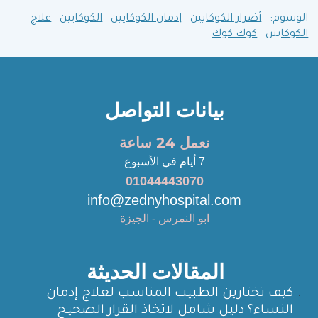
الوسوم:
أضرار الكوكايين
إدمان الكوكايين
الكوكايين
علاج
الكوكايين
كوك كوك
بيانات التواصل
نعمل 24 ساعة
7 أيام في الأسبوع
01044443070
info@zednyhospital.com
ابو النمرس - الجيزة
المقالات الحديثة
كيف تختارين الطبيب المناسب لعلاج إدمان
النساء؟ دليل شامل لاتخاذ القرار الصحيح