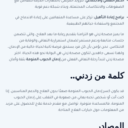
الدعم النفسي والاجتماعي:
لتزويد المرضى بالمهارات اللازمة للتعامل مع
الضغوطات والانتكاسات المحتملة، وبناء شبكة دعم قوية.
برامج إعادة التأهيل:
تركز على مساعدة المتعافين على إعادة الاندماج في
المجتمع واستعادة حياتهم الطبيعية.
ما يميز مصحة زدني هو التزامنا بتقديم رعاية ما بعد العلاج، والتي تتضمن
جلسات متابعة ودعم مستمر لضمان استمرارية التعافي والوقاية من
الانتكاس. نحن نؤمن بأن كل فرد يستحق فرصة ثانية لحياة خالية من الإدمان،
ولهذا نسعى جاهدين لتكون مصحة زدني هي البوابة نحو هذه الحياة. اختر
مصحة زدني لتبدأ رحلة التعافي الفعلي من
إدمان الحبوب المنومة
بثقة وأمان.
كلمة من زدني..
قد يكون كسر إدمان الحبوب المنومة صعبًا بدون العلاج والدعم المناسبين. إذا
كنت أنت أو شخص تحبه يعاني من صعوبة في التغلب على إدمان الحبوب
المنومة، فالمساعدة متوفرة. تواصل مع مقدم خدمة علاج للحصول على مزيد
من المعلومات حول خيارات العلاج المتاحة.
المصادر