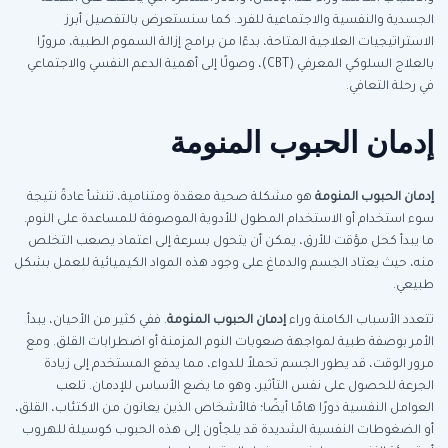
الجسدية والنفسية والاجتماعية للفرد. كما سنستعرض بالتفصيل أبرز
الاستراتيجيات العلاجية المتاحة، بدءًا من برامج إزالة السموم الطبية، مرورًا
بالعلاج السلوكي المعرفي (CBT)، وصولًا إلى أهمية الدعم النفسي والاجتماعي
في رحلة التعافي.
إدمان الحبوب المنومة
إدمان الحبوب المنومة
هو مشكلة صحية معقدة ومتنامية، تنشأ عادةً نتيجة
سوء استخدام أو الاستخدام المطول للأدوية الموصوفة للمساعدة على النوم.
ما يبدأ كحل مؤقت للأرق، يمكن أن يتحول بسرعة إلى اعتماد يصعب التخلص
منه، حيث يعتاد الجسم والدماغ على وجود هذه المواد الكيميائية للعمل بشكل
طبيعي.
تتعدد الأسباب الكامنة وراء
إدمان الحبوب المنومة
. ففي كثير من الأحيان، يبدأ
الأمر بوصفة طبية لمواجهة صعوبات النوم المزمنة أو اضطرابات القلق. ومع
مرور الوقت، قد يطور الجسم تحملاً للدواء، مما يدفع المستخدم إلى زيادة
الجرعة للحصول على نفس التأثير، وهو ما يضع الأساس للإدمان. تلعب
العوامل النفسية دورًا هامًا أيضًا؛ فالأشخاص الذين يعانون من الاكتئاب، القلق،
أو الضغوطات النفسية الشديدة قد يلجأون إلى هذه الحبوب كوسيلة للهروب