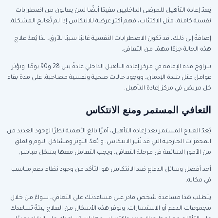
يُعدّ إعادة التأهيل للمرضى الداخليين مفيدًا أيضًا لمن يعانون من اضطرابات
نفسية كامنة، مثل الاكتئاب، فهم أكثر عرضة للانتكاس إذا لم تُعالج المشكلة.
إضافةً إلى ذلك، قد تكون الاضطرابات النفسية غالبًا سببًا للأرق، لذا يُعدّ علاج
هذه الحالة جزءًا مهمًا من التعافي.
تتراوح مدة الإقامة في مركز إعادة التأهيل الداخلي عادةً بين 28 و90 يومًا. وتؤثر
عوامل مثل شدة الإدمان، ووجود حالات صحية ونفسية مصاحبة، على مدة بقاء
كل مريض في مركز إعادة التأهيل.
التعافي المستمر ومنع الانتكاس
يُعدّ العلاج المستمر بعد إعادة التأهيل، أمرًا بالغ الأهمية نظرًا لوجود العديد من
المحفزات الخارجية التي قد تُثير الانتكاس. و يُعدّ التوتر ومشاكل النوم والقلق
من الأمور الشائعة في مرحلة التعافي، ويجب التعامل معها بشكل مباشر.
أحد أفضل وسائل الدفاع ضد الانتكاس هو التأكد من وجود نظام دعم مناسب
في مكانه.
يتطلب هذا مساعدة شخص قادر على مساعدتك على التعافي، سواءً من خلال
مجموعات الدعم أو الاستشارات. وتوفر هذه الأشكال من العلاج بيئةً تساعدك