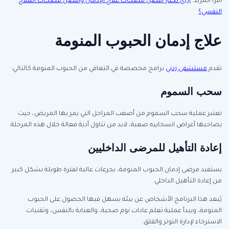
أقرا المزيد:
ازاي تختار أفضل مصحات علاج الإدمان وأفضل مصحات العلاج
النفسي؟
علاج إدمان الحبوب المنومة
تقدم
مستشفى زدني
برامج مخصصة في التعافي من الحبوب المنومة كالتالي:
سحب السموم
تعتبر عملية سحب السموم من أصعب المراحل التي يمر بها المريض، حيث
يصاحبها أعراض انسحابيه صعبة، لابد من تناول أدية فعالة خلال هذه المرحلة.
إعادة التأهيل للمرضى الداخليين
يستفيد مرضى إدمان الحبوب المنومة، بجرعات عالية لفترة طويلة بشكل كبير
من إعادة التأهيل الداخلي.
يُبعد هذا البرنامج الأشخاص عن بيئة يسهل فيها الحصول على الحبوب
المنومة، ويبدأ عملية تعلم عادات نوم صحية، والعناية بالنفس، وتقنيات
الاسترخاء لإدارة التوتر والقلق.