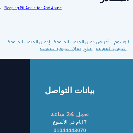
Sleeping Pill Addiction And Abuse
الوسوم:
أعراض دمان الحبوب المنومة
إدمان الحبوب المنومة
الحبوب المنومة
علاج إدمان الحبوب المنومة
بيانات التواصل
نعمل 24 ساعة
7 أيام في الأسبوع
01044443070