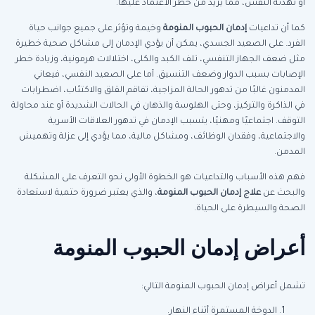
أو تهدئة النفس، مما يزيد من خطر الاعتماد عليها.
كما أن تداعيات
إدمان الحبوب المنومة
وخيمة وتؤثر على جميع جوانب حياة
الفرد. على الصعيد الجسدي، يمكن أن يؤدي الإدمان إلى مشاكل صحية خطيرة
مثل ضعف الجهاز التنفسي، تلف الكبد والكلى، اختلالات هرمونية، وزيادة خطر
الإصابات بسبب الدوار وضعف التنسيق. أما على الصعيد النفسي، فيعاني
المدمنون غالبًا من تدهور الحالة المزاجية، تفاقم القلق والاكتئاب، اضطرابات
في الذاكرة والتركيز، وحتى الهلوسة والذهان في الحالات الشديدة أو عند محاولة
التوقف. اجتماعيًا ومهنيًا، يتسبب الإدمان في تدهور العلاقات الأسرية
والاجتماعية، وفقدان الوظائف، ومشاكل مالية، مما يؤدي إلى عزلة وتهميش
المدمن.
فهم هذه الأسباب والتداعيات هو الخطوة الأولى نحو التعرف على المشكلة
والبحث عن
علاج إدمان الحبوب المنومة
، والذي يعتبر ضرورة حتمية لاستعادة
الصحة والسيطرة على الحياة.
أعراض إدمان الحبوب المنومة
تشمل أعراض إدمان الحبوب المنومة التالي:
الدوخة المستمرة أثناء النهار.