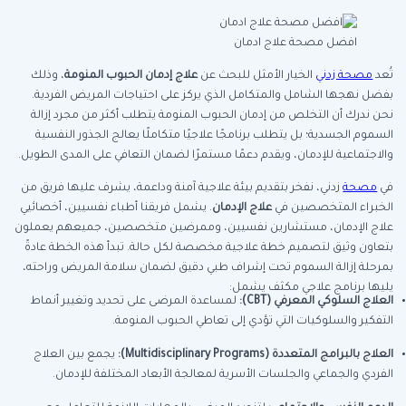
افضل مصحة علاج ادمان
تُعد
مصحة زدني
الخيار الأمثل للبحث عن
علاج إدمان الحبوب المنومة
، وذلك
بفضل نهجها الشامل والمتكامل الذي يركز على احتياجات المريض الفردية.
نحن ندرك أن التخلص من إدمان الحبوب المنومة يتطلب أكثر من مجرد إزالة
السموم الجسدية؛ بل يتطلب برنامجًا علاجيًا متكاملًا يعالج الجذور النفسية
والاجتماعية للإدمان، ويقدم دعمًا مستمرًا لضمان التعافي على المدى الطويل.
في
مصحة
زدني، نفخر بتقديم بيئة علاجية آمنة وداعمة، يشرف عليها فريق من
الخبراء المتخصصين في
علاج الإدمان
. يشمل فريقنا أطباء نفسيين، أخصائيي
علاج الإدمان، مستشارين نفسيين، وممرضين متخصصين، جميعهم يعملون
بتعاون وثيق لتصميم خطة علاجية مخصصة لكل حالة. تبدأ هذه الخطة عادةً
بمرحلة إزالة السموم تحت إشراف طبي دقيق لضمان سلامة المريض وراحته،
يليها برنامج علاجي مكثف يشمل:
العلاج السلوكي المعرفي (CBT):
لمساعدة المرضى على تحديد وتغيير أنماط
التفكير والسلوكيات التي تؤدي إلى تعاطي الحبوب المنومة.
العلاج بالبرامج المتعددة (Multidisciplinary Programs):
يجمع بين العلاج
الفردي والجماعي والجلسات الأسرية لمعالجة الأبعاد المختلفة للإدمان.