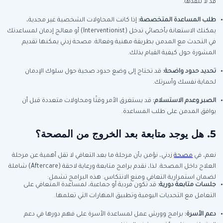
قد لا تنفذها.
طلب المساعدة المتخصصة:
إذا كانت المحاولات الشخصية غير مجدية،
يمكنك الاستعانة بأخصائي تدخل (Interventionist) أو معالج إدمان لمساعدتك
في التحدث مع المدمن بطريقة مهنية وفعالة. مصحة زدني يمكنها تقديم
المشورة حول كيفية القيام بذلك.
تحديد حدود واضحة:
قد تحتاج إلى وضع حدود صحية حول سلوك الإدمان
لحماية نفسك وأسرتك.
الصبر وعدم الاستسلام:
قد يستغرق الأمر وقتًا ومحاولات متعددة قبل أن
يوافق المدمن على طلب المساعدة.
5. هل يوجد متابعة بعد الخروج من المصحة؟
نعم، في
مصحة
زدني، نؤمن بأن مرحلة ما بعد التعافي لا تقل أهمية عن مرحلة
العلاج داخل المصحة. لذا، نقدم برامج متابعة ورعاية لاحقة (Aftercare) شاملة
لضمان استمرارية التعافي ومنع الانتكاس. هذه البرامج تشمل:
جلسات متابعة دورية:
قد تكون فردية أو جماعية، لمساعدة المتعافي على
التعامل مع التحديات اليومية وتطبيق المهارات التي تعلمها.
دعم الأسرة:
برامج وورش عمل لمساعدة الأسرة على فهم دورها في دعم