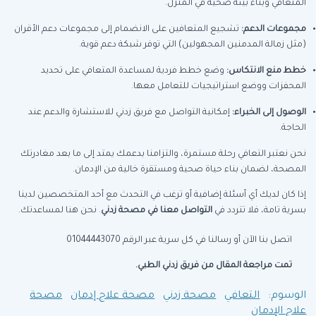
المتعافي وبناء بيئة صحية في المنزل.
مجموعات الدعم:
تشجيع المتعافين على الانضمام إلى مجموعات دعم الأقران
(مثل زمالة المدمنين المجهولين) التي توفر شبكة دعم قوية.
خطط منع الانتكاس:
وضع خطط فردية لمساعدة المتعافي على تحديد
المحفزات ووضع استراتيجيات للتعامل معها.
الوصول إلى الخبراء:
إمكانية التواصل مع فريق زدني للاستشارة والدعم عند
الحاجة.
نحن نعتبر التعافي رحلة مستمرة، والتزامنا بدعمك يمتد إلى ما بعد مغادرتك
المصحة، لضمان بناء حياة صحية ومستقرة خالية من الإدمان.
إذا كان لديك أي أسئلة إضافية أو ترغب في التحدث مع أحد المتخصصين لدينا
بسرية تامة، فلا تتردد في
التواصل معنا في مصحة زدني
. نحن هنا لمساعدتك.
اتصل بنا الآن أو رسالنا في كل سرية عبر الرقم 01044443070
تمت مراجعة المقال من فريق زدني الطبي.
الوسوم:
التعافي
مصحة زدني
مصحة علاج إدمان
مصحة
علاج الإدمان