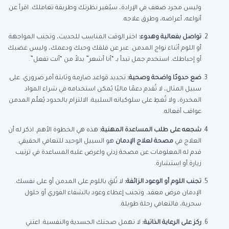
وليس مجرد ضعف في الإرادة، سيُغير نظرتك وطريقة تعاملك. اقرأ عن
أنواعه، أعراضه، وطرق علاجه.
تواصل بفعالية وهدوء:
اختر الوقت المناسب للحديث، وتجنب المواجهة
أو اللوم أثناء نواج المدمن. عبر عن قلقك وحبك ودعمك، وليس غضبك
أو إحباطك. استخدم جمل تبدأ بـ “أنا أشعر” بدلاً من “أنت تفعل”.
ضع حدودًا واضحة وصحية:
تحديد قواعد صارمة وثابتة أمر ضروري. على
سبيل المثال، لا تُقدم دعمًا ماليًا يُمكن استخدامه في شراء المواد
المخدرة، ولا تُغطِ على سلوكياته السلبية. الالتزام بالحدود يُعلّم المدمن
عواقب أفعاله.
شجعه على طلب المساعدة المهنية:
هذه هي الخطوة الأهم. اذكر له أن
العلاج في
مصحة لعلاج الإدمان
هو السبيل الوحيد للتعافي الحقيقي.
قدم له المعلومات عن مصحة زدني واعرض عليه المساعدة في ترتيب
زيارة أو استشارة.
تجنب اللوم أو الوعود الزائفة:
لا تُلقِ باللوم على المدمن أو على نفسك.
الإدمان مرض معقد. وتجنب إعطاء وعود بالشفاء الفوري أو حلول
سحرية، فالتعافي رحلة طويلة.
ركز على الرعاية الذاتية:
لا تهمل صحتك الجسدية والنفسية. اعتني