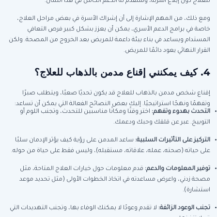
للعلاج دون إبلاغ أسرته، وسنقدم له الدعم الكامل في هذا الشأن.
ومع ذلك، من المهم الإشارة إلى أن إشراك الأسرة في بعض مراحل العلاج،
خاصة في برامج الدعم الأسري، يمكن أن يعزز بشكل كبير فرص التعافي
المستدام ويساعد في بناء بيئة داعمة للمريض بعد الخروج من المصحة. ولكن
القرار النهائي يعود دائمًا للمريض.
4. كيف يمكنني إقناع مدمن بالذهاب للعلاج؟
إقناع شخص مدمن بالذهاب للعلاج قد يكون تحديًا صعبًا، ويتطلب صبرًا
وتفهمًا ونهجًا استراتيجيًا. إليك بعض النصائح الفعالة التي يمكن أن تساعد:
التحدث بهدوء وتفهم:
اختر وقتًا ومكانًا مناسبين للتحدث، وتجنب اللوم أو
التوبيخ. عبر عن قلقك وحبك ودعمك.
التركيز على التأثيرات السلبية:
ساعد المدمن على رؤية كيف يؤثر الإدمان سلبًا
على حياته (صحته، عمله، علاقاته، مستقبله)، وليس فقط على حياة من حوله.
توفير المعلومات والدعم:
قدم معلومات حول خيارات العلاج المتاحة، مثل
مصحة زدني، واعرض مساعدته في اتخاذ الخطوات الأولى (مثل تحديد موعد
استشارة).
تجنب الوعود الزائفة:
لا تقدم وعودًا لا يمكنك الوفاء بها، وتجنب التهديدات التي