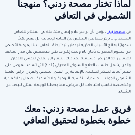
لماذا تختار مصحة زدني؟ منهجنا
الشمولي في التعافي
في
مصحة زدني
، نؤمن بأن برامج علاج إدمان متكاملة هي المفتاح للتعافي
المستدام. لا نركز فقط على التخلص من المادة الإدمانية، بل نقدم نهجًا
شموليًا يعالج الأسباب الجذرية للإدمان. تبدأ رحلة التعافي لدينا بمرحلة التخلص
من سموم المخدرات بأمان تام وتحت إشراف طبي متخصص على مدار الساعة،
لضمان راحة المريض وسلامته. بعد ذلك، ننتقل إلى العلاج النفسي للإدمان،
والذي يشمل جلسات العلاج السلوكي المعرفي (CBT) التي تساعد المرضى على
تغيير أنماط التفكير السلبية، بالإضافة إلى العلاج الجماعي والفردي. يراعي نهجنا
الشمولي الجوانب الجسدية، النفسية، الروحية، والاجتماعية، لضمان رعاية فردية
ومُخصصة تناسب احتياجات كل مريض، مما يجعلنا الوجهة المثلى للبحث عن
الشفاء.
فريق عمل مصحة زدني: معك
خطوة بخطوة لتحقيق التعافي