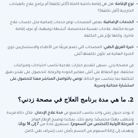
نوع الإقامة:
هل هي إقامة داخلية كاملة (أكثر تكلفة) أم برامج علاج بالعيادات
الخارجية (أقل تكلفة)؟
الخدمات الإضافية:
بعض المصحات توفر خدمات إضافية مثل جلسات علاج
فردية مكثفة، علاجات نفسية متخصصة، أنشطة ترفيهية، أو غرف إقامة
فاخرة، وكلها تؤثر على التكلفة.
خبرة الفريق الطبي:
المصحات التي تضم فريقًا من الأطباء والاستشاريين ذوي
الخبرة العالية قد تكون تكلفتها أعلى.
في مصحة زدني، نسعى لتقديم خيارات علاجية تناسب احتياجات وميزانيات
مختلفة، مع الحفاظ على أعلى معايير الجودة والرعاية. للحصول على تقدير دقيق
للتكلفة بما يتناسب مع الحالة،
نوصي بالتواصل المباشر معنا للحصول على
استشارة مجانية وسرية
.
2. ما هي مدة برنامج العلاج في مصحة زدني؟
لا يوجد جدول زمني واحد يناسب الجميع في
مدة علاج الإدمان
، فكل حالة فريدة
وتتطلب نهجًا مخصصًا. ومع ذلك، يمكننا توضيح الإطار العام:
المرحلة الأولية (التخلص من السموم):
تستغرق عادةً من
7 إلى 14 يومًا
،
وتهدف إلى إزالة السموم من الجسم بأمان تحت إشراف طبي كامل.