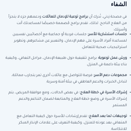
الشفاء
في مصحة زدني، نُدرك أن
برامج توعية للإدمان للعائلات
ودعمهم جزء لا يتجزأ
من العلاج الناجح. لذلك، نقدم برامج مُصممة خصيصًا لمساعدتك أنت
وأسرتك:
جلسات استشارية للأسر:
جلسات فردية أو جماعية مع أخصائيين نفسيين
لمساعدة أفراد الأسرة على فهم الإدمان، والتعبير عن مشاعرهم، وتطوير
استراتيجيات صحية للتعامل.
ورش عمل توعوية:
برامج تثقيفية حول طبيعة الإدمان، مراحل التعافي، وكيفية
بناء بيئة داعمة في المنزل.
مجموعات دعم الأسر:
فرصة للتواصل مع عائلات أخرى تمر بتجارب مماثلة،
لتبادل الخبرات والدعم العاطفي في بيئة آمنة وسرية.
إشراك الأسرة في خطة العلاج:
في بعض الحالات، ومع موافقة المريض، يتم
إشراك الأسرة في وضع خطة العلاج والمتابعة لضمان التناغم والدعم
المستمر.
توجيهات لما بعد العلاج:
نقدم إرشادات للأسرة حول كيفية التعامل مع
المتعافي بعد عودته للمنزل، وكيفية التعرف على علامات الإنذار المبكر
للانتكاسة.