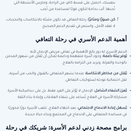
بنفسك، احصل على قسط كافٍ من الراحة، ومارس الأنشطة التي
تُحبها. أنت بحاجة لتكون قويًا لمساعدة من تُحب.
كن صبورًا ومثابرًا:
رحلة التعافي قد تكون مليئة بالانتكاسات والتحديات.
لا تفقد الأمل، واستمر في تقديم الدعم الصحيح.
أهمية الدعم الأسري في رحلة التعافي
الدعم الأسري له دور بالغ الأهمية في تعافي مريض الإدمان لأنه:
يُوفر بيئة داعمة:
وجود أسرة متفهمة وداعمة يُمكن أن يُقلل من شعور المدمن
بالوحدة والعزلة، ويزيد من التزامه بالعلاج.
يُقلل من مخاطر الانتكاسة:
عندما يشعر المتعافي بالقبول والحب من أسرته،
تقل احتمالية عودته لسلوكيات التعاطي.
يُعزز الشفاء الشامل:
الإدمان لا يُؤثر على الفرد فقط، بل على ديناميكية الأسرة.
مشاركة الأسرة في العلاج تُساعد على شفاء العلاقات وإعادة بناء الثقة.
يُسهل إعادة الاندماج الاجتماعي:
بعد انتهاء العلاج، تلعب الأسرة دورًا محوريًا
في مساعدة المتعافي على الاندماج في المجتمع وبناء حياة جديدة.
برامج مصحة زدني لدعم الأسرة: شريكك في رحلة