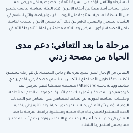
للاسترخاء والتأمل. نؤكد على السرية التامة والخصوصية لكل مريض، مما
يخلق مساحة آمنة بعيدًا عن أحكام الآخرين. هذه البيئة التعافية الداعمة تشجع
على الأنشطة العلاجية المتنوعة مثل اليوجا، الفن، والرياضة، والتي تساهم في
الشفاء الجسدي والنفسي. الأهم من ذلك، أننا نضمن الأمن والحماية الكاملة
داخل المصحة، ليكون المرضى وعائلاتهم مطمئنين تمامًا أثناء رحلة التعافي.
مرحلة ما بعد التعافي: دعم مدى
الحياة من مصحة زدني
التعافي من الإدمان ليس مجرد فترة علاج داخل المصحة، بل هو رحلة مستمرة
تتطلب دعمًا طويل الأمد لمنع الانتكاس. لذلك، في مصحة زدني، نقدم برامج
متابعة ورعاية لاحقة (Aftercare) مصممة خصيصًا لدعم المرضى بعد
خروجهم من المصحة. يشمل ذلك دعم الأسرة، مجموعات الدعم المنتظمة،
وجلسات المتابعة الدورية التي تساعد المتعافين على التعامل مع التحديات
اليومية. نؤمن بأن التعافي رحلة تستمر مدى الحياة، ولذا تلتزم زدني بتقديم
الدعم المستمر لضمان بناء حياة صحية ومستقرة. برامجنا لمرحلة ما بعد
التعافي هي جزء لا يتجزأ من التزامنا بمنع الانتكاس وتوفير دعم أسر المدمنين،
مما يضمن استمرارية الشفاء.