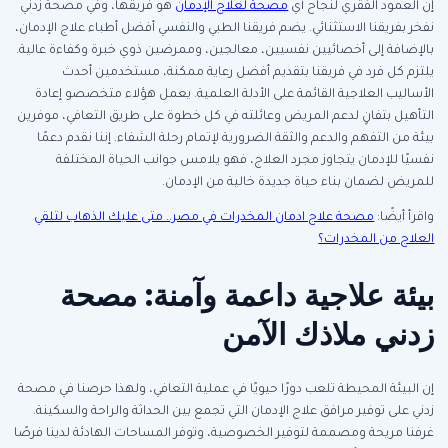
إن العمود الفقري لنجاح أي
مصحة لعلاج الإدمان
هو فريقها، وفي مصحة زدني
نفخر بفريقنا الاستثنائي. يضم فريقنا الطبي والنفسي أفضل أطباء علاج الإدمان،
بالإضافة إلى أخصائيين نفسيين، معالجين، وممرضين ذوي خبرة وكفاءة عالية.
يلتزم كل فرد في فريقنا بتقديم أفضل رعاية ممكنة، مستخدمين أحدث
الأساليب العلاجية القائمة على الأدلة العلمية. يعمل هؤلاء متخصصو إعادة
التأهيل بتفانٍ لدعم المريض وعائلته في كل خطوة على طريق التعافي، موفرين
بيئة من التفهم والدعم والثقة الضرورية لإتمام رحلة الشفاء. إننا نقدم دعمًا
نفسيًا للإدمان يتجاوز مجرد العلاج، فهو يلامس جوانب الحياة المختلفة
للمريض لضمان بناء حياة جديدة خالية من الإدمان.
واقرأ أيضًا:
مصحة علاج ادمان المخدرات في مصر.. متى عليك الذهاب لتلقي
العلاج من المخدرات؟
بيئة علاجية داعمة وآمنة: مصحة
زدني ملاذك الآمن
إن البيئة المحيطة تلعب دورًا حيويًا في عملية التعافي، ولهذا حرصنا في مصحة
زدني على توفير مرافق علاج الإدمان التي تجمع بين الحداثة والراحة والسكينة.
غرفنا مريحة ومصممة لتوفير الخصوصية، وتوفر المساحات الهادئة لدينا فرصًا