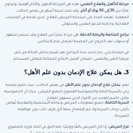
مرحلة التأهيل والعلاج النفسي:
هذه هي المرحلة الأطول والأكثر أهمية، وتتراوح
غالبًا بين
30 إلى 90 يومًا أو أكثر
، وقد تمتد لستة أشهر في بعض الحالات
المعقدة. تعتمد المدة على استجابة المريض للعلاج، مدى تقدمه في الجلسات
العلاجية، وحاجته للدعم النفسي والسلوكي.
برامج المتابعة والرعاية اللاحقة:
هي جزء لا يتجزأ من العلاج وقد تستمر لشهور
أو سنوات بعد الخروج من المصحة لضمان عدم الانتكاس.
في مصحة زدني، يتم تحديد مدة البرنامج بعد تقييم شامل للحالة من قبل
فريقنا الطبي والنفسي، لضمان أفضل النتائج الممكنة للتعافي المستدام.
3. هل يمكن علاج الإدمان بدون علم الأهل؟
نعم،
يمكن علاج الإدمان بدون علم الأهل
في بعض الحالات، حيث تلتزم مصحة
زدني بالسرية التامة والخصوصية القصوى لجميع المرضى. ندرك أن الخصوصية
عامل حاسم للعديد من الأفراد الذين يسعون للعلاج.
السرية الكاملة:
جميع معلومات المريض وبياناته الشخصية والعلاجية تُعامل
بأعلى درجات السرية ولا يتم الإفصاح عنها لأي طرف ثالث دون موافقته
الصريحة.
قرار المريض:
إذا كان المريض بالغًا وواعيًا، فله الحق في اتخاذ قراره بالخضوع