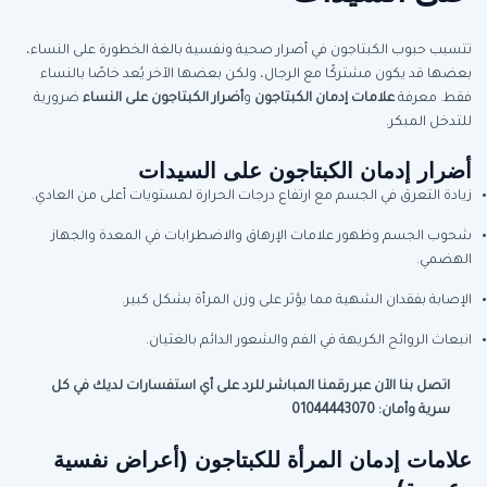
تتسبب حبوب الكبتاجون في أضرار صحية ونفسية بالغة الخطورة على النساء،
بعضها قد يكون مشتركًا مع الرجال، ولكن بعضها الآخر يُعد خاصًا بالنساء
فقط. معرفة
علامات إدمان الكبتاجون
و
أضرار الكبتاجون على النساء
ضرورية
للتدخل المبكر.
أضرار إدمان الكبتاجون على السيدات
زيادة التعرق في الجسم مع ارتفاع درجات الحرارة لمستويات أعلى من العادي.
شحوب الجسم وظهور علامات الإرهاق والاضطرابات في المعدة والجهاز
الهضمي.
الإصابة بفقدان الشهية مما يؤثر على وزن المرأة بشكل كبير.
انبعاث الروائح الكريهة في الفم والشعور الدائم بالغثيان.
اتصل بنا الآن عبر رقمنا المباشر للرد على أي استفسارات لديك في كل
سرية وأمان: 01044443070
علامات إدمان المرأة للكبتاجون (أعراض نفسية