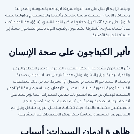
وبينما تراجع الإقبال على هذا الدواء سريعًا لارتباطه بالهلوسة والعدوانية
ومشاكل الإدمان، سمحت فرنسا وبلجيكا وألمانيا ولوكسمبورغ وهولندا ببيعه
قانونيًا حتى عام 2013 تقريبًا كعلاج لمرض النوم القهري. يُسوّق هذا الدواء تحت
عدة أسماء تجارية، أشهرها الكبتاجون، ويُعرف اليوم باسم الكبتاجون نسبةً إلى
علامته التجارية الأصلية.
تأثير الكبتاجون على صحة الإنسان
يؤثر الكبتاجون بشدة على الجهاز العصبي المركزي، إذ يعزز اليقظة والتركيز
والقدرة البدنية، ويثير النشوة. وتأتي هذه الآثار على حساب عواقب صحية
وخيمة، لا سيما مع الاستخدام المطول أو المفرط، بما في ذلك مضاعفات
القلب والأوعية الدموية، والتلف العصبي، و
الإدمان
. وتساهم طبيعة الكبتاجون
المسببة للإدمان في تفاقم اضطرابات تعاطي المخدرات، مما يؤثر سلبًا على
أنظمة الرعاية الصحية. وبعيدًا عن آثاره الطبية الحيوية، أصبح الاتجار
بالفينيثيلين مشكلة عالمية، حيث تتشابك سلاسل التوريد بشكل وثيق مع
المناطق غير المستقرة سياسيًا حيث تزدهر الاقتصادات غير المشروعة.
ظاهرة إدمان السيدات: أسباب