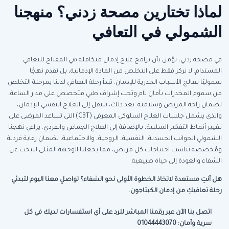
لماذا تختارين مصحة زدني؟ منهجنا
الشمولي في التعافي
في مصحة زدني، نؤمن بأن برامج علاج إدمان متكاملة هي المفتاح للتعافي
المستدام. لا نركز فقط على التخلص من المادة الإدمانية، بل نقدم نهجًا
شموليًا يعالج الأسباب الجذرية للإدمان. تبدأ رحلة التعافي لدينا بمرحلة التخلص
من سموم المخدرات بأمان تام وتحت إشراف طبي متخصص على مدار الساعة،
لضمان راحة المريض وسلامته. بعد ذلك، ننتقل إلى العلاج النفسي للإدمان،
والذي يشمل جلسات العلاج السلوكي المعرفي (CBT) التي تساعد المرضى على
تغيير أنماط التفكير السلبية، بالإضافة إلى العلاج الجماعي والفردي. يراعي نهجنا
الشمولي الجوانب الجسدية، النفسية، الروحية، والاجتماعية، لضمان رعاية فردية
ومُخصصة تناسب احتياجات كل مريض، مما يجعلنا الوجهة المثلى للبحث عن
الشفاء والعودة إلى حياة طبيعية.
هل أنتِ مستعدة لاتخاذ الخطوة الأولى نحو الشفاء؟ تواصلِ معنا اليوم لتبدئي
رحلة تعافيكِ من إدمان الكبتاجون.
اتصل بنا الآن عبر رقمنا المباشر للرد على أي استفسارات لديك في كل
سرية وأمان: 01044443070