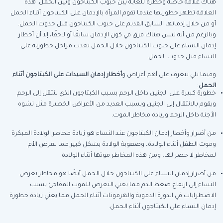
هناك علاقة خاصة وخطرة للغاية بين حبوب الكبتاجون وبين الحمل. هذه
العلاقة تظهر خطورتها عندما تقوم المرأة بالإدمان على الكبتاجون أثناء الحمل
أو من خلال إدمانها السابق القديم على حبوب الكبتاجون قبل حدوث الحمل.
وبالرغم من أنه ليس هناك فرق في كون الإدمان سابقًا أو لاحقًا، إلا أن أخطار
إدمان النساء على حبوب الكبتاجون خلال الحمل تعدت مراحل خطورته على
النساء قبل حدوث الحمل.
وفيما يلي نتعرف على أهم أعراض و
أخطار إدمان السيدات على الكبتاجون أثناء
الحمل
:
خطورة كبيرة على الجنين داخل الرحم بسبب الكبتاجون الذي ينتقل إلى الرحم
ويقوم بالانتقال إلى الجنين ويسبب العديد من الأعراض الخطيرة مثل تشوه
الأجنة داخل الرحم وزيادة مخاطر الموت.
من أضرار وأخطار إدمان الكبتاجون عند النساء هو زيادة مخاطر الولادة المبكرة
وموت الطفل أثناء الولادة، وصعوبة الولادة بشكل كبير مما يعرض الأم
لمخاطر لا حصر لها، ومن هذه المخاطر موتها أثناء الولادة.
من أضرار إدمان النساء على الكبتاجون خلال الحمل أيضًا هو مخاطر تعرض
النساء إلى ارتفاع ضغط الدم مما يعني التعرض للموت المفاجئ بسبب
الاضطرابات في الدورة الدموية والهرمونات أثناء الحمل مما يعني زيادة خطورة
إدمان النساء على الكبتاجون أثناء الحمل.