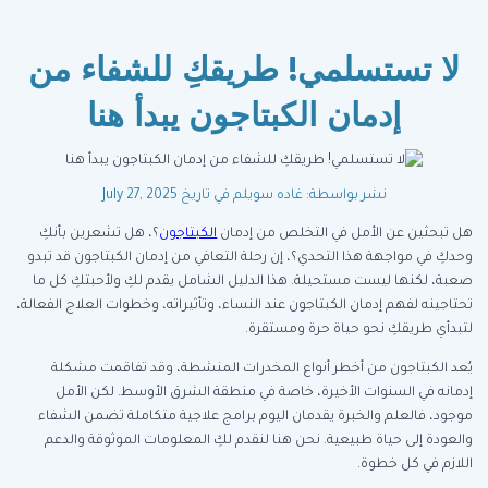
لا تستسلمي! طريقكِ للشفاء من
إدمان الكبتاجون يبدأ هنا
نشر بواسطة: غاده سويلم
في تاريخ July 27, 2025
هل تبحثين عن الأمل في التخلص من إدمان
الكبتاجون
؟، هل تشعرين بأنكِ
وحدكِ في مواجهة هذا التحدي؟، إن رحلة التعافي من إدمان الكبتاجون قد تبدو
صعبة، لكنها ليست مستحيلة. هذا الدليل الشامل يقدم لكِ ولأحبتكِ كل ما
تحتاجينه لفهم إدمان الكبتاجون عند النساء، وتأثيراته، وخطوات العلاج الفعالة،
لتبدأي طريقكِ نحو حياة حرة ومستقرة.
يُعد الكبتاجون من أخطر أنواع المخدرات المنشطة، وقد تفاقمت مشكلة
إدمانه في السنوات الأخيرة، خاصة في منطقة الشرق الأوسط. لكن الأمل
موجود، فالعلم والخبرة يقدمان اليوم برامج علاجية متكاملة تضمن الشفاء
والعودة إلى حياة طبيعية. نحن هنا لنقدم لكِ المعلومات الموثوقة والدعم
اللازم في كل خطوة.