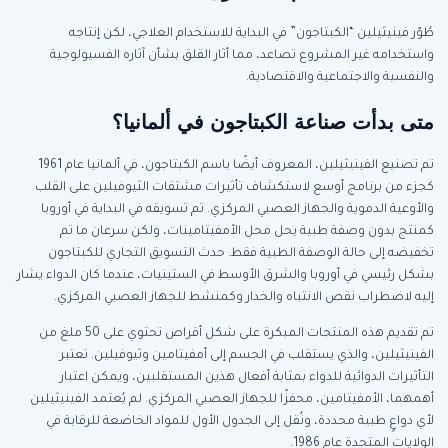
طُوّر فينيثيلين “الكبتاجون” في البداية للاستخدام العلاجي، لكن إنتاجه
واستخدامه غير المشروع تصاعد، مما أثار القلق بشأن آثاره الفسيولوجية
والنفسية والاجتماعية والاقتصادية.
متى بدأت صناعة الكبتاجون في ألمانيا؟
تم تصنيع الفينيثيلين، المعروف أيضًا باسم الكبتاجون، في ألمانيا عام 1961
كجزء من برنامج أوسع لاستكشاف تأثيرات مشتقات الثيوفيلين على القلب
والأوعية الدموية والجهاز العصبي المركزي. تم تسويقه في البداية في أوروبا
كمنتج بدون وصفة طبية يحل محل الأمفيتامينات، ولكن سرعان ما تم
تخفيضه إلى حالة الوصفة الطبية فقط. حدث التسويق التجاري للكبتاجون
بشكل رئيسي في أوروبا والشرق الأوسط في الستينيات، عندما كان الدواء يشار
إليه لاضطراب نقص الانتباه والخدار وكمنشط للجهاز العصبي المركزي.
تم تقديم هذه المنتجات المبكرة على شكل أقراص تحتوي على 50 ملغ من
الفينيثيلين، والذي يستقلب في الجسم إلى أمفيتامين وثيوفيلين. تعتبر
التأثيرات الدوائية للدواء بمثابة أفعال هذين المستقلبين، ويمكن اعتبار
أهمهما، الأمفيتامين، محفزًا للجهاز العصبي المركزي. لم يُعتمد الفينيثيلين
لأي دواعٍ طبية محددة، ونُقل إلى الجدول الأول للمواد الخاضعة للرقابة في
الولايات المتحدة عام 1986.