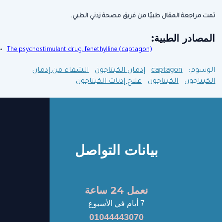
تمت مراجعة المقال طبيًا من فريق مصحة زدني الطبي.
المصادر الطبية:
The psychostimulant drug, fenethylline (captagon)
الوسوم:
captagon
إدمان الكبتاجون
الشفاء من إدمان
الكبتاجون
الكبتاجون
علاج إدنات الكبتاجون
بيانات التواصل
نعمل 24 ساعة
7 أيام في الأسبوع
01044443070