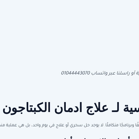
نا عبر واتساب 01044443070
ية لـ علاج ادمان الكبتاجون
يقًا وبرنامجًا متكاملًا. لا يوجد حل سحري أو علاج في يوم واحد، بل هي عملية 