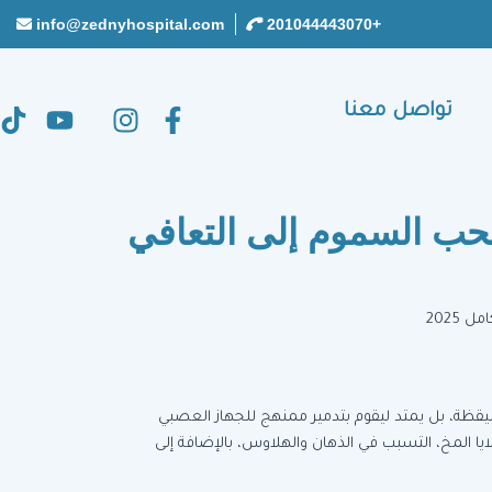
info@zednyhospital.com
+201044443070
تواصل معنا
لكبتاجون في 3 مراحل: من سحب السموم إلى التعافي
اليقظة، بل يمتد ليقوم بتدمير ممنهج للجهاز العصبي
ا المخ، التسبب في الذهان والهلاوس، بالإضافة إلى