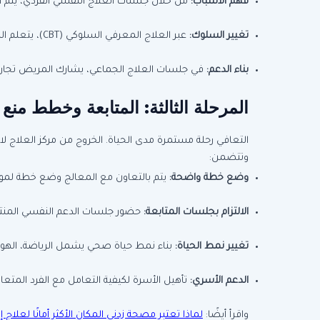
فهم الأسباب:
من خلال جلسات العلاج النفسي الفردي، يتم
تغيير السلوك:
عبر العلاج المعرفي السلوكي (CBT)، يتعلم المريض كيفية التعرف على الأفكار والمواقف التي تحفزه على التعاطي وكيفية التعامل معها بطرق صحية.
بناء الدعم:
في جلسات العلاج الجماعي، يشارك المريض تجاربه
المرحلة الثالثة: المتابعة وخطط منع 
التعافي رحلة مستمرة مدى الحياة. الخروج من مركز العلاج ل
وتتضمن:
وضع خطة واضحة:
يتم بالتعاون مع المعالج وضع خطة لمواج
الالتزام بجلسات المتابعة:
حضور جلسات الدعم النفسي المنت
تغيير نمط الحياة:
بناء نمط حياة صحي يشمل الرياضة، الهوايا
الدعم الأسري:
تأهيل الأسرة لكيفية التعامل مع الفرد المتعافي
واقرأ أيضًا:
لماذا تعتبر مصحة زدني المكان الأكثر أمانًا لعلا