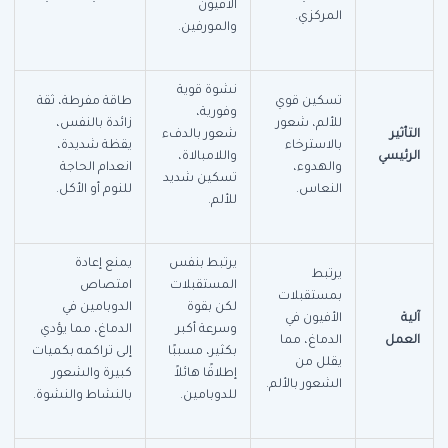
الأفيون
المركزي.
والمورفين.
نشوة قوية
تسكين قوي
طاقة مفرطة، ثقة
وفورية،
للألم، شعور
زائدة بالنفس،
التأثير
شعور بالدفء
بالاسترخاء
يقظة شديدة،
الرئيسي
واللامبالاة،
والهدوء،
انعدام الحاجة
تسكين شديد
النعاس.
للنوم أو الأكل.
للألم.
يرتبط بنفس
يمنع إعادة
يرتبط
المستقبلات
امتصاص
بمستقبلات
لكن بقوة
الدوبامين في
آلية
الأفيون في
وسرعة أكبر
الدماغ، مما يؤدي
العمل
الدماغ، مما
بكثير، مسببًا
إلى تراكمه بكميات
يقلل من
إطلاقًا هائلاً
كبيرة والشعور
الشعور بالألم.
للدوبامين.
بالنشاط والنشوة.