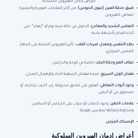
أعراض إدمان الهيروين الجسدية
ضيق حدقة العين (عيون الدبوس)
:
من أكثر العلامات الفورية والمميزة
لتعاطي الهيروين.
النعاس الشديد والمفاجئ
:
الدخول في حالة شبه نوم أو “إغفاء” حتى
أثناء القيام بأنشطة عادية.
بطء التنفس ومعدل ضربات القلب
:
تأثير الهيروين المثبط على الجهاز
العصبي المركزي.
جفاف الفم وحكة الجلد
:
خاصة في الوجه والذراعين.
فقدان الوزن السريع
:
نتيجة لفقدان الشهية الحاد والإهمال الصحي.
وجود أدوات التعاطي
:
العثور على ملاعق محروقة، إبر، أنابيب زجاجية، أو
مسحوق بني أو أبيض.
علامات الحقن
:
وجود كدمات أو ندوب على الذراعين أو الساقين،
ومحاولة إخفائها بملابس طويلة.
الإمساك المزمن
.
أعراض إدمان الهيروين السلوكية