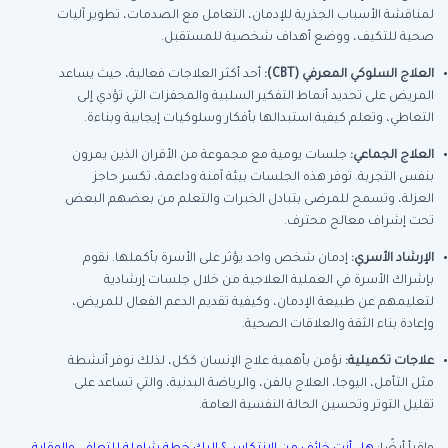
لمناقشة الأسباب الجذرية للإدمان، التعامل مع الصدمات، تطوير آليات
صحية للتكيف، ووضع أهداف شخصية للمستقبل.
العلاج السلوكي المعرفي
(CBT):
أحد أكثر العلاجات فعالية، حيث يساعد
المريض على تحديد أنماط التفكير السلبية والمحفزات التي تؤدي إلى
التعاطي، وتعلم كيفية استبدالها بأفكار وسلوكيات إيجابية وبناءة.
العلاج الجماعي
:
جلسات يومية مع مجموعة من الأقران الذين يمرون
بنفس التجربة. توفر هذه الجلسات بيئة آمنة وداعمة، تكسر حاجز
العزلة، وتسمح للمرضى بتبادل الخبرات والتعلم من بعضهم البعض
تحت إشراف معالج محترف.
الإرشاد الأسري
:
إدمان شخص واحد يؤثر على الأسرة بأكملها. نقوم
بإشراك الأسرة في العملية العلاجية من خلال جلسات إرشادية
لتعليمهم عن طبيعة الإدمان، وكيفية تقديم الدعم الفعال للمريض،
وإعادة بناء الثقة والعلاقات الصحية.
علاجات تكميلية
:
نؤمن بأهمية علاج الإنسان ككل، لذلك نوفر أنشطة
مثل التأمل، اليوجا، العلاج بالفن، والرياضة البدنية، والتي تساعد على
تقليل التوتر وتحسين الحالة النفسية العامة.