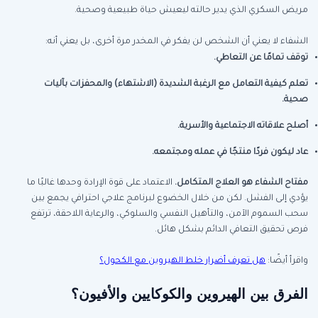
مريض السكري الذي يدير حالته ليعيش حياة طبيعية وصحية.
الشفاء لا يعني أن الشخص لن يفكر في المخدر مرة أخرى، بل يعني أنه:
توقف تمامًا عن التعاطي
.
تعلم كيفية التعامل مع الرغبة الشديدة (الاشتهاء) والمحفزات بآليات
صحية
.
أصلح علاقاته الاجتماعية والأسرية
.
عاد ليكون فردًا منتجًا في عمله ومجتمعه
.
مفتاح الشفاء هو العلاج المتكامل
.
الاعتماد على قوة الإرادة وحدها غالبًا ما
يؤدي إلى الفشل. لكن من خلال الخضوع لبرنامج علاجي احترافي يجمع بين
سحب السموم الآمن، والتأهيل النفسي والسلوكي، والرعاية اللاحقة، ترتفع
فرص تحقيق التعافي الدائم بشكل هائل.
واقرأ أيضًا:
هل تعرف أضرار خلط الهيروين مع الكحول؟
الفرق بين الهيروين والكوكايين والأفيون؟