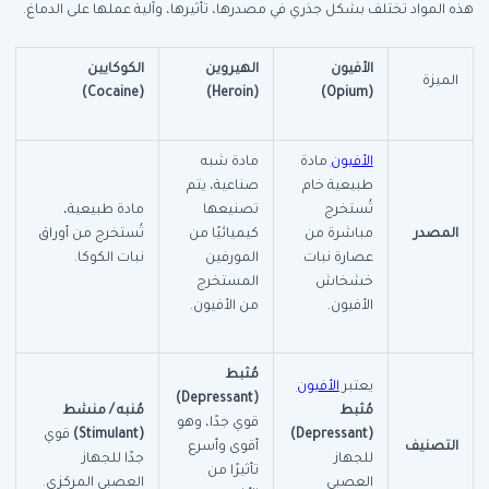
هذه المواد تختلف بشكل جذري في مصدرها، تأثيرها، وآلية عملها على الدماغ.
الأفيون
الهيروين
الكوكايين
الميزة
(Cocaine)
(Heroin)
(Opium)
الأفيون
مادة
مادة شبه
طبيعية خام
صناعية، يتم
تُستخرج
تصنيعها
مادة طبيعية،
المصدر
مباشرة من
كيميائيًا من
تُستخرج من أوراق
عصارة نبات
المورفين
نبات الكوكا.
خشخاش
المستخرج
الأفيون.
من الأفيون.
مُثبط
يعتبر
الأفيون
(Depressant)
مُثبط
مُنبه / منشط
قوي جدًا، وهو
(Depressant)
(Stimulant)
قوي
التصنيف
أقوى وأسرع
للجهاز
جدًا للجهاز
تأثيرًا من
العصبي
العصبي المركزي.