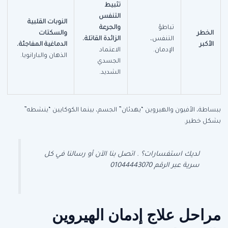
تثبيط
التنفس
النوبات القلبية
تباطؤ
والجرعة
الخطر
والسكتات
التنفس،
الزائدة القاتلة
،
الأكبر
الدماغية المفاجئة
،
الإدمان.
الاعتماد
الذهان والبارانويا.
الجسدي
الشديد.
ببساطة، الأفيون والهيروين “يهدئان” الجسم، بينما الكوكايين “ينشطه”
بشكل خطير.
لديك استفسارات؟ . اتصل بنا الآن أو رسالنا في كل
سرية عبر الرقم 01044443070
مراحل علاج إدمان الهيروين