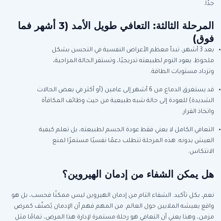
جدًا.
المرحلة الثالثة: التعافي طويل الأمد (3 أشهر فما
فوق)
بعد 3 أشهر، تبدأ معظم الأعراض النفسية في التحسن بشكل
ملحوظ. يعود النوم لطبيعته تدريجيًا، وتستقر الحالة المزاجية،
وتزداد مستويات الطاقة.
قد يستغرق الدماغ من 6 أشهر إلى عامين (أو أكثر في بعض الحالات
الشديدة) للعودة إلى حالة شبه طبيعية من حيث وظائف المكافأة
واتخاذ القرار.
التعافي الكامل لا يعني فقط عودة الجسم لطبيعته، بل تعلم كيفية
العيش بدونه. هذه المرحلة تتطلب دعمًا نفسيًا مستمرًا لمنع
الانتكاس.
هل يمكن الشفاء من إدمان الهيروين؟
نعم، بكل تأكيد. الشفاء التام من إدمان الهيروين ليس ممكنًا فحسب، بل هو
واقع يعيشه الملايين حول العالم. من المهم فهم أن الإدمان يُصنّف كمرض
مزمن، وهذا يعني أن التعافي هو رحلة مستمرة لإدارة هذا المرض، تمامًا مثل