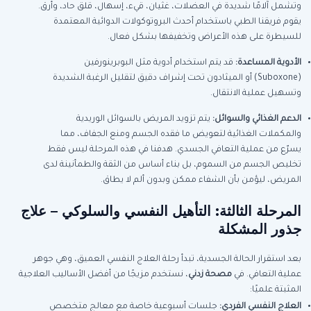
وتشمل آلامًا شديدة في العضلات، غثيان، قيء، إسهال، قلق حاد، وأرق.
يقوم فريقنا الطبي باستخدام أحدث البروتوكولات الدوائية المعتمدة
للسيطرة على هذه الأعراض وتخفيفها بشكل فعال.
الأدوية المساعدة
:
قد يتم استخدام أدوية مثل البوبرينورفين
(Suboxone) أو الميثادون تحت إشراف دقيق لتقليل الرغبة الشديدة
وتسهيل عملية الانتقال.
الدعم الغذائي والسوائل
:
يتم تزويد المريض بالسوائل الوريدية
والمكملات الغذائية لتعويض ما فقده الجسم ومنع الجفاف، مما
يسرّع من عملية التعافي الجسدي. هدفنا في هذه المرحلة ليس فقط
تخليص الجسم من السموم، بل بناء أساس من الثقة والطمأنينة لدى
المريض، ليؤمن بأن الشفاء ممكن وبدون ألم لا يطاق.
المرحلة الثالثة: التأهيل النفسي والسلوكي – علاج
جذور المشكلة
بعد استقرار الحالة الجسدية، تبدأ رحلة العلاج النفسي العميق، وهي جوهر
عملية التعافي. في
مصحة زدني
، نستخدم مزيجًا من أفضل الأساليب العلاجية
المثبتة علميًا:
العلاج النفسي الفردي
:
جلسات أسبوعية خاصة مع معالج متخصص