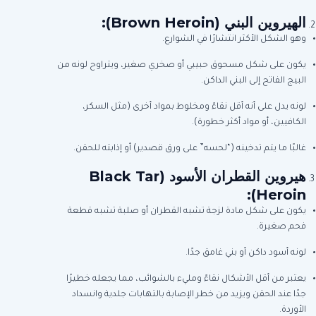
الهيروين البني
(Brown Heroin):
وهو الشكل الأكثر انتشارًا في الشوارع.
يكون على شكل مسحوق حبيبي أو صخري صغير، ويتراوح لونه من
البيج الفاتح إلى البني الداكن.
لونه يدل على أنه أقل نقاءً ومخلوط بمواد أخرى (مثل السكر،
الكافيين، أو مواد أكثر خطورة).
غالبًا ما يتم تدخينه (“لحسه” على ورق قصدير) أو إذابته للحقن.
هيروين القطران الأسود
(Black Tar
Heroin):
يكون على شكل مادة لزجة تشبه القطران أو صلبة تشبه قطعة
فحم صغيرة.
لونه أسود داكن أو بني غامق جدًا.
يعتبر من أقل الأشكال نقاءً ومليء بالشوائب، مما يجعله خطيرًا
جدًا عند الحقن ويزيد من خطر الإصابة بالتهابات جلدية وانسداد
الأوردة.