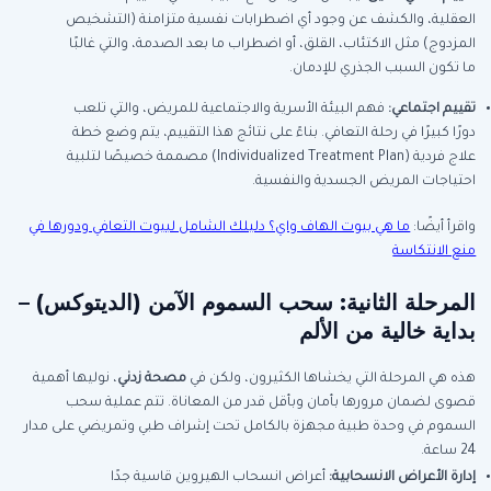
العقلية، والكشف عن وجود أي اضطرابات نفسية متزامنة (التشخيص
المزدوج) مثل الاكتئاب، القلق، أو اضطراب ما بعد الصدمة، والتي غالبًا
ما تكون السبب الجذري للإدمان.
تقييم اجتماعي
:
فهم البيئة الأسرية والاجتماعية للمريض، والتي تلعب
دورًا كبيرًا في رحلة التعافي. بناءً على نتائج هذا التقييم، يتم وضع خطة
علاج فردية (Individualized Treatment Plan) مصممة خصيصًا لتلبية
احتياجات المريض الجسدية والنفسية.
واقرأ أيضًا:
ما هي بيوت الهاف واي؟ دليلك الشامل لبيوت التعافي ودورها في
منع الانتكاسة
المرحلة الثانية: سحب السموم الآمن (الديتوكس) –
بداية خالية من الألم
هذه هي المرحلة التي يخشاها الكثيرون، ولكن في
مصحة زدني
، نوليها أهمية
قصوى لضمان مرورها بأمان وبأقل قدر من المعاناة. تتم عملية سحب
السموم في وحدة طبية مجهزة بالكامل تحت إشراف طبي وتمريضي على مدار
24 ساعة.
إدارة الأعراض الانسحابية
:
أعراض انسحاب الهيروين قاسية جدًا