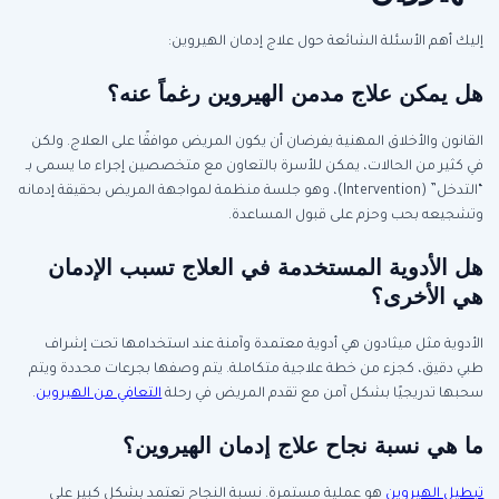
إليك أهم الأسئلة الشائعة حول علاج إدمان الهيروين:
هل يمكن علاج مدمن الهيروين رغماً عنه؟
القانون والأخلاق المهنية يفرضان أن يكون المريض موافقًا على العلاج. ولكن
في كثير من الحالات، يمكن للأسرة بالتعاون مع متخصصين إجراء ما يسمى بـ
“التدخل” (Intervention)، وهو جلسة منظمة لمواجهة المريض بحقيقة إدمانه
وتشجيعه بحب وحزم على قبول المساعدة.
هل الأدوية المستخدمة في العلاج تسبب الإدمان
هي الأخرى؟
الأدوية مثل ميثادون هي أدوية معتمدة وآمنة عند استخدامها تحت إشراف
طبي دقيق، كجزء من خطة علاجية متكاملة. يتم وصفها بجرعات محددة ويتم
سحبها تدريجيًا بشكل آمن مع تقدم المريض في رحلة
التعافي من الهيروين
.
ما هي نسبة نجاح علاج إدمان الهيروين؟
تبطيل الهيروين
هو عملية مستمرة. نسبة النجاح تعتمد بشكل كبير على