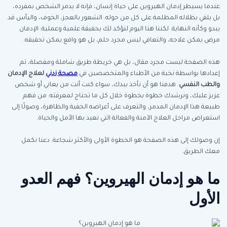
عندما يسيطر إدمان الهيروين على حياة إنسان، فإنه لا يدمر الشخص بمفرده،
بل يلقي بظلاله المظلمة على كل من حوله. الشعور بالعجز، الخوف، واليأس قد
يبدو وكأنه النهاية. لكننا هنا اليوم لنؤكد لك بحقيقة علمية وعملية: الإدمان
مرض يمكن علاجه، والتعافي ليس مجرد حلم، بل هو واقع يمكن تحقيقه.
هذه الصفحة ليست مجرد مقال، بل هي خريطة طريق شاملة ومفصلة، تم
إعدادها بواسطة نخبة من الأطباء والمتخصصين في
مصحة زدني
لعلاج الإدمان
والطب النفسي
. هدفنا هو أن نأخذ بيدك، سواء كنت أنت من يعاني أو شخص
عزيز عليك، ونرشدك خطوة بخطوة خلال كل ما تحتاج لمعرفته: من فهم
طبيعة هذا الإدمان المدمر، والتعرف على أعراضه الخفية والظاهرة، وصولًا إلى
استعراض مراحل العلاج الآمنة والفعالة التي نعيد بها الأمل والحياة.
إن وصولك إلى هذه الصفحة هو الخطوة الأولى والأكثر شجاعة. دعنا نكمل
معك الطريق.
ما هو إدمان الهيروين؟ فهم العدو
الأول