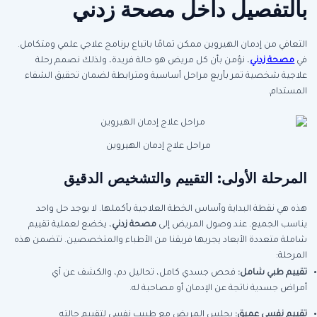
بالتفصيل داخل مصحة زدني
التعافي من إدمان الهيروين ممكن تمامًا باتباع برنامج علاجي علمي ومتكامل.
في
مصحة زدني
، نؤمن بأن كل مريض هو حالة فريدة، ولذلك نصمم رحلة
علاجية شخصية تمر بأربع مراحل أساسية ومترابطة لضمان تحقيق الشفاء
المستدام.
مراحل علاج إدمان الهيروين
المرحلة الأولى: التقييم والتشخيص الدقيق
هذه هي نقطة البداية وأساس الخطة العلاجية بأكملها. لا يوجد حل واحد
يناسب الجميع. عند وصول المريض إلى
مصحة زدني
، يخضع لعملية تقييم
شاملة متعددة الأبعاد يجريها فريقنا من الأطباء والمتخصصين. تتضمن هذه
المرحلة:
تقييم طبي شامل
:
فحص جسدي كامل، تحاليل دم، والكشف عن أي
أمراض جسدية ناتجة عن الإدمان أو مصاحبة له.
تقييم نفسي عميق
:
يجلس المريض مع طبيب نفسي لتقييم حالته