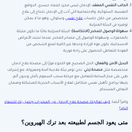
الجانب النفسي المعقد
:
الإدمان ليس مجرد اعتماد جسدي. الدوافع
النفسية، السلوكية، والاجتماعية التي أدت إلى الإدمان تحتاج إلى علاج
متخصص من خلال جلسات
علاج نفسي
وسلوكي، وهو ما لا يمكن
توفيره في البيئة المنزلية.
سهولة الوصول للمخدر (الانتكاسة)
:
البيئة المنزلية غالبًا ما تكون مليئة
بالمحفزات، وسهولة الوصول إلى مصادر المخدر. عندما تشتد الأعراض
الانسحابية، تكون قوة الإرادة وحدها غير كافية لمنع الشخص من
العودة للتعاطي للحصول على راحة فورية.
البديل الآمن والفعال
:
الحل الصحيح هو اللجوء فورًا إلى مصحة علاج ادمان
متخصصة مثل
مصحة زدني
. نحن نوفر بيئة علاجية آمنة ومعزولة، مع إشراف
طبي على مدار الساعة للتعامل مع مرحلة سحب السموم بأمان وبدون ألم،
يليها برنامج تأهيل نفسي متكامل لعلاج الأسباب الجذرية للمشكلة وضمان
التعافي المستدام.
واقرأ أيضا:
كيف تعالجك مصحة علاج الإدمان من المخدرات وتصل بك للشفاء
التام؟
متى يعود الجسم لطبيعته بعد ترك الهيروين؟