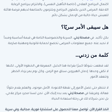
اكتمال البرنامج العلاجي (خاصة التأهيل النفسي)، والالتزام ببرنامج الرعاية
اللاحقة. المرضى الذين يكملون البرنامج ويلتزمون بالمتابعة لديهم فرصة هائلة
للعيش حياة خالية من الإدمان بشكل دائم.
هل سيبقى الأمر سريًا؟
بكل تأكيد. في
مصحة زدني
، السرية والخصوصية التامة هي قيمة أساسية ومبدأ
لا نحيد عنه. جميع معلومات المرضى تخضع لحماية قانونية ومهنية صارمة.
كلمة من زدني..
لقد قطعت شوطًا كبيرًا بقراءة هذا الدليل. المعرفة هي الخطوة الأولى، لكنها
لا تكفي وحدها. إدمان الهيروين سباق مع الزمن، وكل يوم يمر يزداد الخطر
وتتعقد الأمور.
لا تنتظر حتى تصل الأمور إلى نقطة اللاعودة. الأمل موجود، والعلم يقدم حلولًا
فعالة، وفريقنا في
مصحة زدني
يمد يده إليك الآن. نحن لسنا مجرد مركز علاجي،
بل نحن شركاء لك في رحلة استعادة الحياة.
اتخذ القرار الآن. تواصل معنا للحصول على استشارة فورية، مجانية، وفي سرية