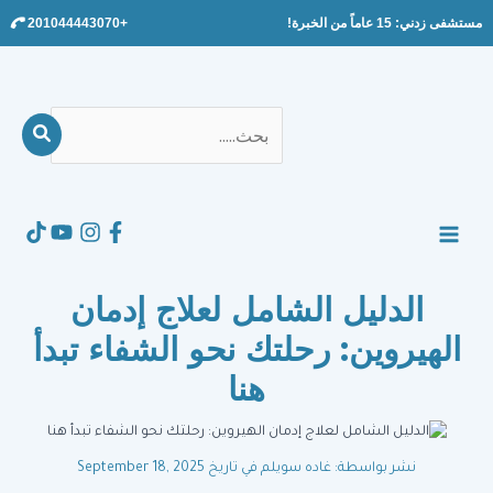
Ski
مستشفى زدني: 15 عاماً من الخبرة!
+201044443070
t
conten
بحث
عن:
Search
MAIN
MENU
الدليل الشامل لعلاج إدمان
الهيروين: رحلتك نحو الشفاء تبدأ
هنا
نشر بواسطة: غاده سويلم
في تاريخ September 18, 2025