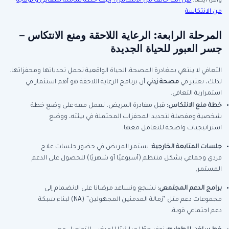
واقرأ أيضًا:
هل أنت خائف من الانتكاس؟ إليك خطة شاملة للتعافي والوقاية
من الانتكاسة
المرحلة الرابعة: الرعاية اللاحقة ومنع الانتكاس –
جسر العبور للحياة الجديدة
التعافي لا ينتهي بمغادرة المصحة. الحياة الواقعية تحمل تحدياتها ومحفزاتها.
لذلك، نعتبر في
مصحة زدني
أن برنامج الرعاية اللاحقة هو أهم استثمار في
استمرارية التعافي.
خطة منع الانتكاس
:
قبل مغادرة المريض، نعمل معه على وضع خطة
شخصية ومفصلة لتحديد المحفزات المحتملة في بيئته، ووضع
استراتيجيات واضحة للتعامل معها.
جلسات المتابعة الخارجية
:
يستمر المريض في حضور جلسات علاج
فردي وجماعي بشكل منتظم (أسبوعيًا أو شهريًا) للحصول على الدعم
المستمر.
برامج الدعم المجتمعي
:
نشجع ونساعد مرضانا على الانضمام إلى
مجموعات دعم مثل “زمالة المدمنين المجهولين” (NA) لبناء شبكة
دعم اجتماعي قوية.