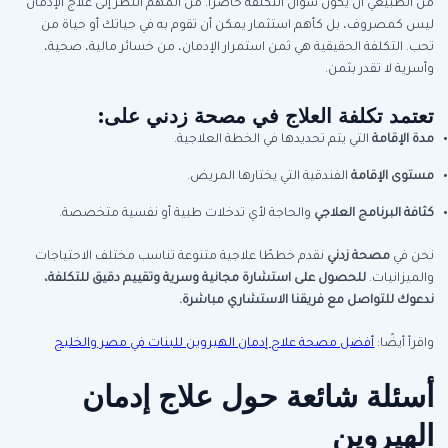
من الطبيعي أن يكون سؤال التكلفة حاضرًا. من المهم النظر إلى علاج الإدمان
ليس كمصروف، بل كأهم استثمار يمكن أن تقوم به في حياتك أو حياة من
تحب. التكلفة الحقيقية هي ثمن استمرار الإدمان، من خسائر مالية، صحية،
وأسرية لا تقدر بثمن.
تعتمد تكلفة العلاج في
مصحة زدني
على:
مدة الإقامة
التي يتم تحديدها في الخطة العلاجية.
مستوى الإقامة
الفندقية التي يختارها المريض.
كثافة البرنامج العلاجي
والحاجة لأي تدخلات طبية أو نفسية متخصصة.
نحن في
مصحة زدني
نقدم خططًا علاجية متنوعة تناسب مختلف الاحتياجات
والميزانيات.
للحصول على استشارة مجانية وسرية وتقييم دقيق للتكلفة،
ندعوك للتواصل مع فريقنا الاستشاري مباشرة
.
واقرأ أيضًا:
أفضل مصحة علاج إدمان الهيروين للبنات في مصر والخليج
أسئلة شائعة حول علاج إدمان
الهيروين