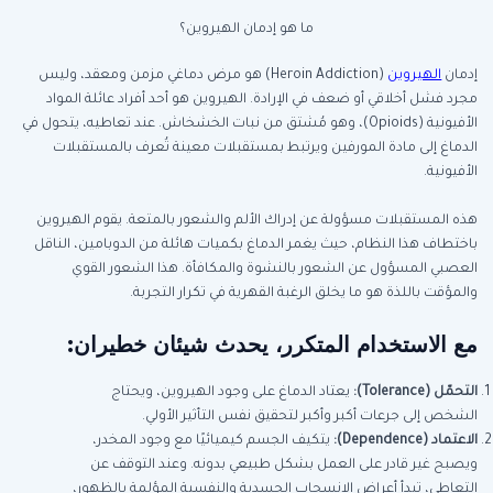
ما هو إدمان الهيروين؟
إدمان
الهيروين
(Heroin Addiction) هو مرض دماغي مزمن ومعقد، وليس
مجرد فشل أخلاقي أو ضعف في الإرادة. الهيروين هو أحد أفراد عائلة المواد
الأفيونية (Opioids)، وهو مُشتق من نبات الخشخاش. عند تعاطيه، يتحول في
الدماغ إلى مادة المورفين ويرتبط بمستقبلات معينة تُعرف بالمستقبلات
الأفيونية.
هذه المستقبلات مسؤولة عن إدراك الألم والشعور بالمتعة. يقوم الهيروين
باختطاف هذا النظام، حيث يغمر الدماغ بكميات هائلة من الدوبامين، الناقل
العصبي المسؤول عن الشعور بالنشوة والمكافأة. هذا الشعور القوي
والمؤقت باللذة هو ما يخلق الرغبة القهرية في تكرار التجربة.
مع الاستخدام المتكرر، يحدث شيئان خطيران:
التحمّل
(Tolerance):
يعتاد الدماغ على وجود الهيروين، ويحتاج
الشخص إلى جرعات أكبر وأكبر لتحقيق نفس التأثير الأولي.
الاعتماد
(Dependence):
يتكيف الجسم كيميائيًا مع وجود المخدر،
ويصبح غير قادر على العمل بشكل طبيعي بدونه. وعند التوقف عن
التعاطي، تبدأ أعراض الانسحاب الجسدية والنفسية المؤلمة بالظهور،