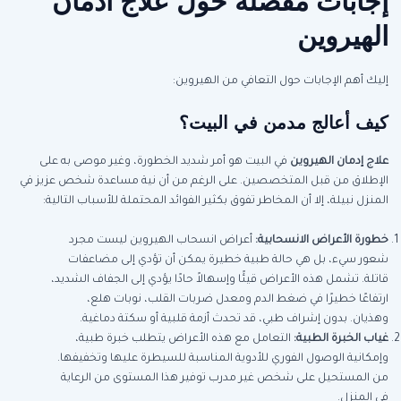
إجابات مفصلة حول علاج ادمان
الهيروين
إليك أهم الإجابات حول التعافي من الهيروين:
كيف أعالج مدمن في البيت؟
علاج إدمان الهيروين
في البيت هو أمر شديد الخطورة، وغير موصى به على
الإطلاق من قبل المتخصصين. على الرغم من أن نية مساعدة شخص عزيز في
المنزل نبيلة، إلا أن المخاطر تفوق بكثير الفوائد المحتملة للأسباب التالية:
خطورة الأعراض الانسحابية
:
أعراض انسحاب الهيروين ليست مجرد
شعور سيء، بل هي حالة طبية خطيرة يمكن أن تؤدي إلى مضاعفات
قاتلة. تشمل هذه الأعراض قيئًا وإسهالاً حادًا يؤدي إلى الجفاف الشديد،
ارتفاعًا خطيرًا في ضغط الدم ومعدل ضربات القلب، نوبات هلع،
وهذيان. بدون إشراف طبي، قد تحدث أزمة قلبية أو سكتة دماغية.
غياب الخبرة الطبية
:
التعامل مع هذه الأعراض يتطلب خبرة طبية،
وإمكانية الوصول الفوري للأدوية المناسبة للسيطرة عليها وتخفيفها.
من المستحيل على شخص غير مدرب توفير هذا المستوى من الرعاية
في المنزل.