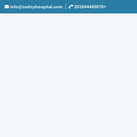
info@zednyhospital.com
+201044443070