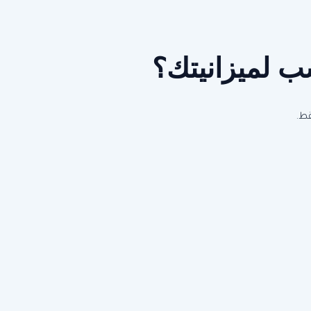
سب لميزانيتك؟
قط.