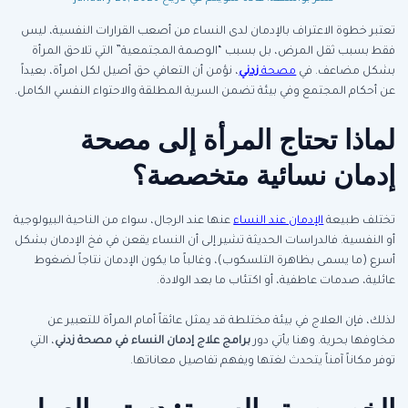
تعتبر خطوة الاعتراف بالإدمان لدى النساء من أصعب القرارات النفسية، ليس
فقط بسبب ثقل المرض، بل بسبب “الوصمة المجتمعية” التي تلاحق المرأة
بشكل مضاعف. في
مصحة
زدني
، نؤمن أن التعافي حق أصيل لكل امرأة، بعيداً
عن أحكام المجتمع وفي بيئة تضمن السرية المطلقة والاحتواء النفسي الكامل.
لماذا تحتاج المرأة إلى مصحة
إدمان نسائية متخصصة؟
تختلف طبيعة
الإدمان عند النساء
عنها عند الرجال، سواء من الناحية البيولوجية
أو النفسية. فالدراسات الحديثة تشير إلى أن النساء يقعن في فخ الإدمان بشكل
أسرع (ما يسمى بظاهرة التلسكوب)، وغالباً ما يكون الإدمان نتاجاً لضغوط
عائلية، صدمات عاطفية، أو اكتئاب ما بعد الولادة.
لذلك، فإن العلاج في بيئة مختلطة قد يمثل عائقاً أمام المرأة للتعبير عن
مخاوفها بحرية. وهنا يأتي دور
برامج علاج إدمان النساء في مصحة زدني
، التي
توفر مكاناً آمناً يتحدث لغتها ويفهم تفاصيل معاناتها.