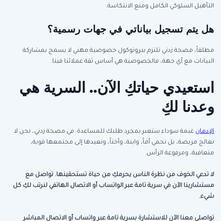
التأهيل السلوكي الكامل ومنع الانتكاسة.
هل يتم تسجيل بياناتي في جهات رسمية؟
مطلقاً، مصحة زدني تلتزم ببروتوكول خصوصية مهني لا يسمح بمشاركة
البيانات مع أي جهة، فالخصوصية هي أساس ثقة عملائنا فينا.
استعيدي حياتكِ الآن.. السرية هي
وعدنا لكِ
الإدمان
غيمة سوداء ستعبر بمجرد طلبك للمساعدة. في مصحة زدني، نحن لا
نعالج مريضة، بل نحمي أماً، وابنة، وأختاً، ونعيدها إلى مجتمعها قوية،
متعافية، ومرفوعة الرأس.
لا تدعي الخوف من نظرة الناس يحرمكِ من حياة تستحقينها. تواصل مع
مستشارينا الآن في سرية تامة عبر الواتساب أو الاتصال الهاتفي لنرتب لكِ كل
شيء.
تواصلي معنا الآن للاستشارة بسرية تامة عبر واتساب أو الاتصال المباشر