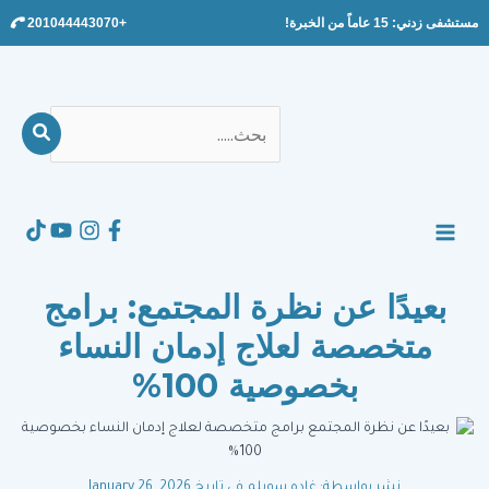
Ski
مستشفى زدني: 15 عاماً من الخبرة!
+201044443070
t
conten
بحث
عن:
Search
MAIN
MENU
بعيدًا عن نظرة المجتمع: برامج
متخصصة لعلاج إدمان النساء
بخصوصية 100%
نشر بواسطة: غاده سويلم
في تاريخ January 26, 2026