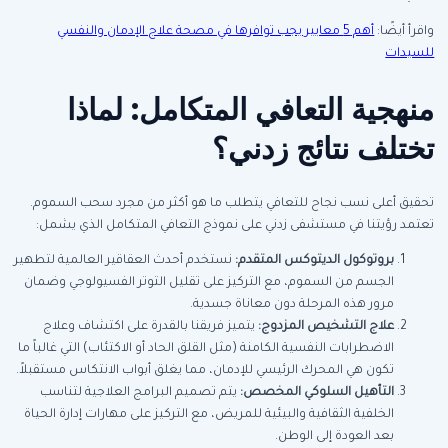
واقرأ أيضًا:
أهم 5 معايير يجب توافرها في مصحة علاج الإدمان والنفسي
للسيدات
منهجية التعافي المتكامل: لماذا
تختلف نتائج زدني؟
تحقيق أعلى نسب نجاح للتعافي يتطلب ما هو أكثر من مجرد سحب السموم.
تعتمد رؤيتنا في مستشفى زدني على نموذج التعافي المتكامل الذي يشمل:
بروتوكول الديتوكس المتقدم:
نستخدم أحدث العقاقير العالمية لتطهير
الجسم من السموم، مع التركيز على تقليل التوتر الفسيولوجي وضمان
مرور هذه المرحلة دون معاناة جسدية.
علاج التشخيص المزدوج:
يتميز فريقنا بالقدرة على اكتشاف وعلاج
الاضطرابات النفسية الكامنة (مثل القلق الحاد أو الاكتئاب) التي غالباً ما
تكون هي المحرك الرئيسي للإدمان، مما يغلق أبواب الانتكاس مستقبلاً.
التأهيل السلوكي المخصص:
يتم تصميم البرامج العلاجية لتناسب
الخلفية الثقافية والبيئية للمريض، مع التركيز على مهارات إدارة الحياة
بعد العودة إلى الوطن.