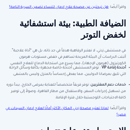
واقرأ أيضًا:
هل تبحثين عن مصحة علاج إدمان للنساء تضمن السرية التامة؟
الضيافة الطبية: بيئة استشفائية
لخفض التوتر
في مستشفى زدني، لا نعتبر الرفاهية هدفاً في حد ذاته، بل هي “أداة علاجية”.
أثبتت الدراسات أن البيئة المريحة تساهم في خفض مستويات هرمون
الكورتيزول (هرمون الإجهاد)، مما يسرع من استجابة الدماغ للعلاج النفسي.
أجنحة إقامة
VIP
: توفر المستشفى أجنحة خاصة مجهزة بكافة وسائل الراحة
التي تليق بمرضانا الدوليين، مما يعطي إحساساً بالمنزل وليس بالمشفى.
خدمات دعم المغتربين:
نوفر فريقاً متخصصاً للعناية بمرضى الخارج، يبدأ دوره
من تسهيل إجراءات السفر، والاستقبال من مطار القاهرة، وصولاً إلى توفير
كافة الاحتياجات اللوجستية خلال فترة الإقامة.
واقرأ أيضًا:
لماذا تعتبر مصحة زدني المكان الأكثر أمانًا لعلاج إدمان السيدات في
مصر؟