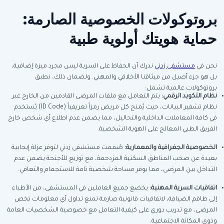
بروتوكولات الخصوصية الصارمة:
حماية هويتك أولوية طبية
نحن في
مستشفى زدني
ندرك أن الحفاظ على السرية ليس مجرد ميزة إضافية،
بل هو جزء أصيل من ميثاقنا الأخلاقي والمهني. ولضمان ذلك، نطبق
بروتوكولات عالمية تشمل:
نظام التكويد الرقمي
:
يتم التعامل مع ملفات المرضى القادمين من الخارج عبر
نظام تشفير البيانات، حيث يُمنح كل مريض رمزاً تعريفياً (ID Code) يُستخدم
في كافة المعاملات الداخلية والتحاليل، مما يضمن عدم اطلاع أي شخص خارج
الفريق الطبي المعالج على الهوية الشخصية.
الخصوصية الجغرافية والمعمارية
:
صُممت مستشفى زدني لتوفر عزلة إيجابية
بعيدة عن صخب المناطق السكنية المزدحمة، مع توزيع للأجنحة يضمن عدم
التداخل بين المرضى، مما يوفر مساحة شخصية تامة للاستجمام والتعافي.
اتفاقيات السرية المهنية
:
يخضع جميع العاملين في المستشفى، من الأطباء
إلى طاقم الضيافة، لاتفاقيات قانونية صارمة تمنع تداول أي معلومات تخص
المرضى، مع تدريب دوري على كيفية التعامل مع خصوصية الشخصيات العامة
وذوي المكانة الاجتماعية.