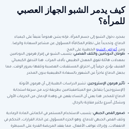
كيف يدمر الشبو الجهاز العصبي
للمرأة؟
بمجرد دخول الشبو إلى جسم المرأة، فإنه يشن هجوماً عنيفاً على كيمياء
الدماغ، وتحديداً على نظام المكافأة المسؤول عن مشاعر السعادة والرضا..
ومن
أعراض الشبو
الخطيرة على المخ:
طوفان الدوبامين والتلف العصبي
:
يتسبب الشبو في إفراز هرمون الدوبامين
بمعدلات هائلة تفوق المعدل الطبيعي بآلاف المرات. هذا التدفق الكيميائي
العنيف يؤدي حرفياً إلى احتراق المستقبلات العصبية وتلفها بمرور الوقت، مما
يجعل الدماغ عاجزاً عن الشعور بالسعادة الطبيعية بدون المخدر.
تأثير هرمون الإستروجين
:
تشير الدراسات الطبية إلى أن هرمون الأنوثة
(الإستروجين) يتفاعل مع الميثامفيتامين بطريقة تزيد من سرعة استجابة
الدماغ للمخدر. هذا يعني أن النساء يقعن في وهدة الإدمان من الجرعات الأولى
وبشكل أسرع بكثير مقارنة بالرجال.
ضمور الفص الجبهي
:
يتسبب الاستخدام المستمر في انكماش المادة الرمادية
وتلف الفص الجبهي للدماغ، وهو الجزء المسؤول عن اتخاذ القرارات، التحكم في
الانفعالات، وإدراك عواقب الأفعال، مما يفقد المريضة القدرة على السيطرة