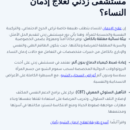
مستشفى زدني لعلاج إدمان
النساء؟
إن
علاج الإدمان
للنساء يتطلب طبيعة خاصة تراعي الحرج الاجتماعي، والتركيبة
النفسية والجسدية للمرأة. وهنا يأتي دور مستشفى زدني لتقديم الحل الأمثل:
بيئة نسائية مغلقة بالكامل
:
نوفر مكاناً آمناً ومعزولاً يضمن الخصوصية
والسرية المطلقة للمريضة وعائلتها، حيث يتكون الطاقم الطبي والنفسي
والإداري بالكامل من خبيرات متخصصات في التعامل مع حالات إدمان النساء.
إعادة ضبط كيمياء الدماغ بدون ألم
:
نعتمد في مستشفى زدني على أحدث
البروتوكولات الدوائية المخصصة لسحب سموم الشبو من جسم المرأة
بسلاسة وبدون ألم
أعراض انسحاب الشبو
، مع السيطرة الكاملة على الأعراض
الانسحابية والنفسية.
التأهيل السلوكي المعرفي
(CBT):
نركز على برامج الدعم النفسي المكثف
لإصلاح التلف السلوكي، وتدريب المريضة على استعادة ثقتها بنفسها وبناء
مهارات مواجهة ضغوط الحياة ومنع الانتكاسة لتسترد مكانتها في أسرتها
ومجتمعها.
واقرأ أيضًا:
أسرع طريقة لعلاج إدمان الشبو بأمان