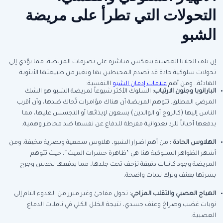
التحولات التي تطرأ على مريضة
الشبو
إن تلف الخلايا العصبية ينعكس مباشرة على تصرفات المريضة، مما يؤدي إلى
تحولات سلوكية حادة قد تصدم المحيطين بها وتغير من طبيعتها الأنثوية
الهادئة.. ومن أهم
علامات إدمان الشبو
االنفسية:
البارانويا وجنون الارتياب
:
السلوك الأكثر شيوعاً لمريضة الشبو هو الشك
المرضي المطلق. تتوهم المريضة أن هناك مؤامرات تُحاك ضدها، وأن أقرب
الناس إليها (كالزوج أو الوالدين) يسعون لإيذائها أو التجسس عليها، مما
يدفعها أحياناً للرد بعدوانية مفرطة للدفاع عن نفسها ضد مخاطر وهمية.
الهلاوس الحادة
:
من أهم اضرار الشبو، هلاوس سمعية وبصرية مخيفة. ومن
أشهر الظواهر السلوكية هنا هي “ظاهرة حشرات الميث”، حيث تتوهم
المريضة وجود كائنات دقيقة تزحف تحت جلدها، مما يدفعها لخدش وجرح
بشرتها بعنف وترك ندبات واضحة.
الهياج العصبي والتقلب المزاجي
:
تحول مفاجئ وغير مبرر من الهدوء التام إلى
نوبات غضب وصراخ وعنف جسدي، نتيجة الخلل الكلي في ناقلات الدماغ
العصبية.