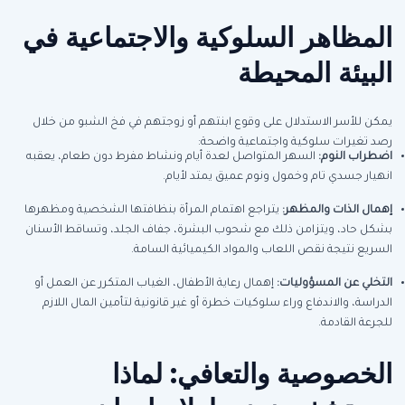
المظاهر السلوكية والاجتماعية في
البيئة المحيطة
يمكن للأسر الاستدلال على وقوع ابنتهم أو زوجتهم في فخ الشبو من خلال
رصد تغيرات سلوكية واجتماعية واضحة:
اضطراب النوم
:
السهر المتواصل لعدة أيام ونشاط مفرط دون طعام، يعقبه
انهيار جسدي تام وخمول ونوم عميق يمتد لأيام.
إهمال الذات والمظهر
:
يتراجع اهتمام المرأة بنظافتها الشخصية ومظهرها
بشكل حاد، ويتزامن ذلك مع شحوب البشرة، جفاف الجلد، وتساقط الأسنان
السريع نتيجة نقص اللعاب والمواد الكيميائية السامة.
التخلي عن المسؤوليات
:
إهمال رعاية الأطفال، الغياب المتكرر عن العمل أو
الدراسة، والاندفاع وراء سلوكيات خطرة أو غير قانونية لتأمين المال اللازم
للجرعة القادمة.
الخصوصية والتعافي: لماذا