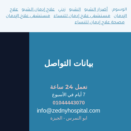
الوسوم:
أضرار الشبو
الشبو
زدني
علاج إدمان الشبو
علاج
الإدمان
مستشفى علاج إدمان للنساء
مستشفى علاج الإدمان
مصحة علاج إدمان للنساء
بيانات التواصل
نعمل 24 ساعة
7 أيام في الأسبوع
01044443070
info@zednyhospital.com
ابو النمرس - الجيزة