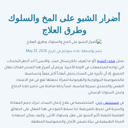
أضرار الشبو على المخ والسلوك
وطرق العلاج
نشر بواسطة: غاده سويلم
في تاريخ May 23, 2026
يمثل
مخدر الشبو
(أو ما يُعرف بالكريستال ميث، والآيس) أحد أخطر التحديات
التي تواجه المجتمعات في الآونة الأخيرة. ورغم أن أضرار هذا المخدر الفتاك تطال
الجميع، إلا أن تأثيره على النساء يحمل أبعاداً أكثر عمقاً وحساسية.
فالخصوصية البيولوجية والهرمونية للمرأة تجعلها تقع في فخ الاعتماد
النفسي والجسدي بسرعة قياسية، لتبدأ رحلة صامتة من تدمير خلايا الدماغ
وتبدل السلوك الإنساني.
في
مستشفى زدني
، المتخصصة في علاج إدمان النساء، ندرك حجم المعاناة
والسرية التي تحيط بالمريضة؛ لذا نسلط الضوء في هذا المقال على الحقائق
العلمية لكيفية تأثير الشبو على عقل وسلوك الأنثى، وكيف يمكن استعادة
الحياة الطبيعية في بيئة تضمن الأمان والخصوصية المطلقة.