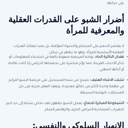
على حياتها.
أضرار الشبو على القدرات العقلية
والمعرفية للمرأة
لا يقتصر التدمير على المشاعر والنشوة المؤقتة، بل يمتد ليفكك القدرات
العقلية الأساسية للمرأة، وهو ما يظهر في شكل:
فقدان الذاكرة الحاد
:
تواجه المريضة صعوبة بالغة في استدعاء المعلومات أو
تذكر الأحداث القريبة، مما يؤثر مباشرة على تحصيلها الدراسي إذا كانت طالبة،
أو أدائها المهني.
تشتت الانتباه العنيف
:
يصبح من شبه المستحيل على مريضة الشبو التركيز
في مهمة واحدة لأكثر من دقائق معدودة، ويفقد العقل قدرته على حل
المشكلات اليومية البسيطة.
الشيخوخة المبكرة للدماغ
:
يعجل الشبو بظهور تلف دماغي يشابه إلى حد كبير
التغيرات المصاحبة لأمراض الخرف والزهايمر المبكر.
الانهيار السلوكي والنفسي: