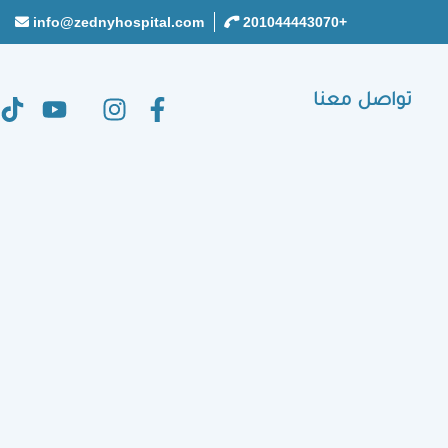
info@zednyhospital.com
+201044443070
تواصل معنا