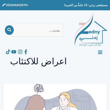
Ski
مستشفى زدني: 15 عاماً من الخبرة!
+201044443070
t
conten
بحث
عن:
Search
MAIN
أعراض للاكتئاب
MENU