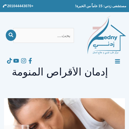
Ski
مستشفى زدني: 15 عاماً من الخبرة!
+201044443070
t
conten
بحث
عن:
Search
MAIN
إدمان الأقراص المنومة
MENU