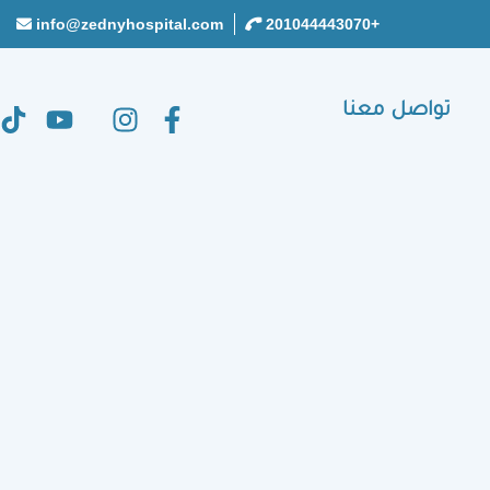
info@zednyhospital.com
+201044443070
تواصل معنا