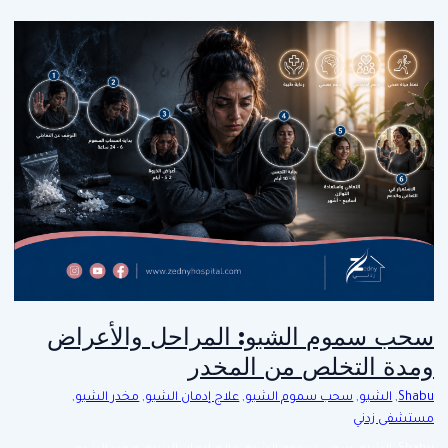
سحب سموم الشبو: المراحل والأعراض
ومدة التخلص من المخدر
Shabu
,
الشبو
,
سحب سموم الشبو
,
علاج إدمان الشبو
,
مخدر الشبو
,
مستشفى زدني