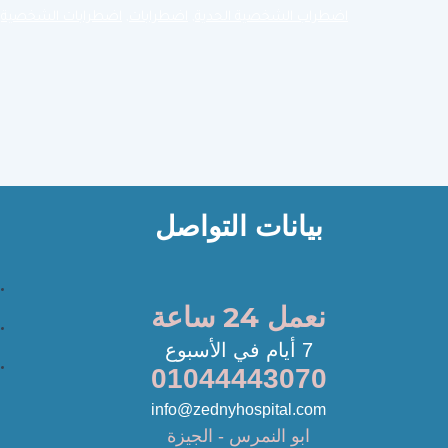
اضطراب الشخصية الحدية
,
اضطرابات
,
اضطرابات الشخصية
,
بيانات التواصل
نعمل 24 ساعة
7 أيام في الأسبوع
01044443070
info@zednyhospital.com
ابو النمرس - الجيزة