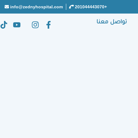
info@zednyhospital.com
+201044443070
تواصل معنا