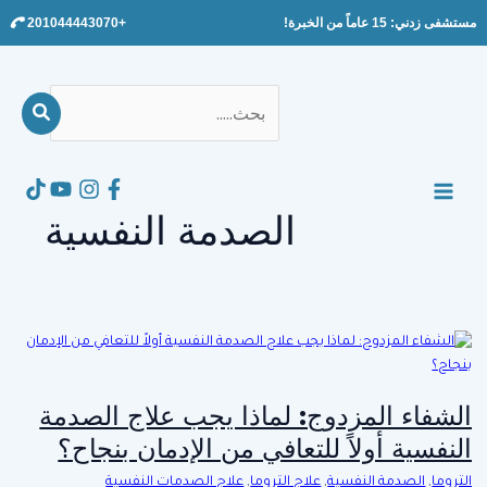
Ski
مستشفى زدني: 15 عاماً من الخبرة!
+201044443070
t
conten
بحث
عن:
Search
MAIN
الصدمة النفسية
MENU
الشفاء المزدوج: لماذا يجب علاج الصدمة
النفسية أولاً للتعافي من الإدمان بنجاح؟
التروما
,
الصدمة النفسية
,
علاج التروما
,
علاج الصدمات النفسية