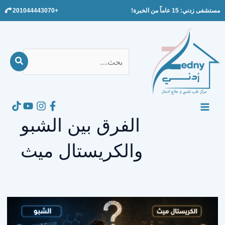
Ski
مستشفى زدني: 15 عاماً من الخبرة!
+201044443070
t
conten
بحث
عن:
Search
MAIN
الفرق بين الشبو
MENU
والكريستال ميث