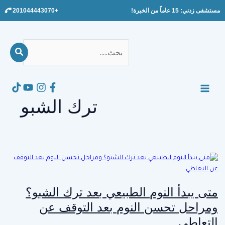
Ski
مستشفى زدني: 15 عاماً من الخبرة!
+201044443070
t
conten
بحث
عن:
Search
MAIN
ترك الشبو
MENU
متى يبدأ النوم الطبيعي بعد ترك الشبو؟
ومراحل تحسن النوم بعد التوقف عن
التعاطي