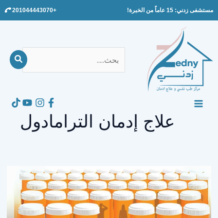
Ski
مستشفى زدني: 15 عاماً من الخبرة!
+201044443070
t
conten
بحث
عن:
Search
MAIN
علاج إدمان الترامادول
MENU