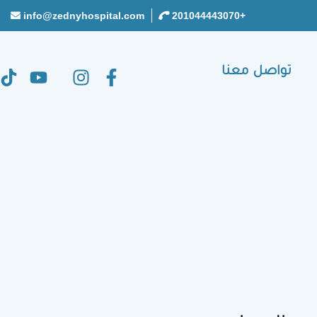
info@zednyhospital.com
+201044443070
تواصل معنا