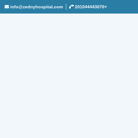
info@zednyhospital.com
+201044443070