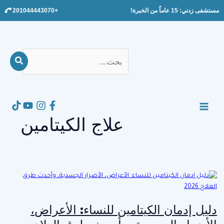
Ski
مستشفى زدني: 15 عاماً من الخبرة!
+201044443070
t
conten
بحث
عن:
Search
MAIN
علاج الكيتامين
MENU
دليل إدمان الكيتامين للنساء: الأعراض،