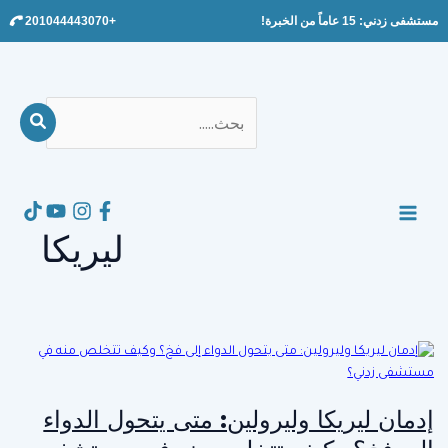
Ski
مستشفى زدني: 15 عاماً من الخبرة!
+201044443070
t
conten
بحث
عن:
Search
MAIN
ليريكا
MENU
إدمان ليريكا وليرولين: متى يتحول الدواء