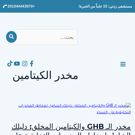
Ski
مستشفى زدني: 15 عاماً من الخبرة!
+201044443070
t
conten
بحث
عن:
Search
MAIN
مخدر الكيتامين
MENU
مخدر الـ GHB والكيتامين المخلق: دليلك