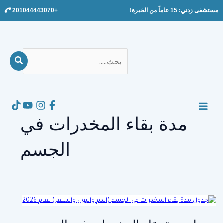
Ski
مستشفى زدني: 15 عاماً من الخبرة!
+201044443070
t
conten
بحث
عن:
Search
MAIN
مدة بقاء المخدرات في
MENU
الجسم