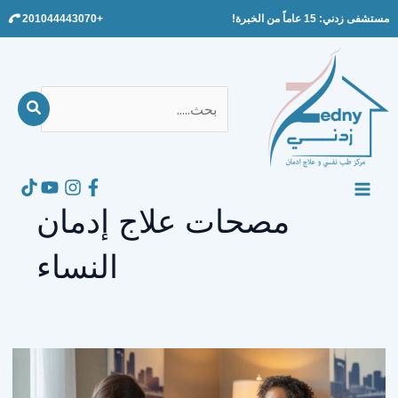
Ski
مستشفى زدني: 15 عاماً من الخبرة!
+201044443070
t
conten
بحث
عن:
Search
MAIN
مصحات علاج إدمان
MENU
النساء