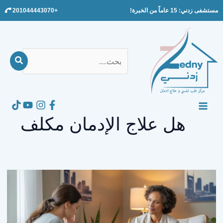
Ski
مستشفى زدني: 15 عاماً من الخبرة!
+201044443070
t
conten
بحث
عن:
Search
MAIN
هل علاج الإدمان مكلف
MENU