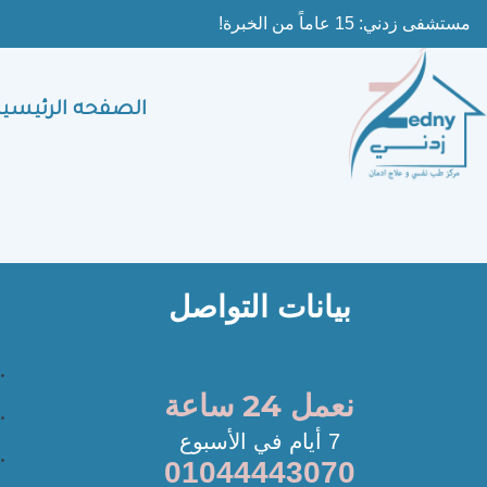
Ski
مستشفى زدني: 15 عاماً من الخبرة!
t
conten
الصفحه الرئيسية
بيانات التواصل
نعمل 24 ساعة
7 أيام في الأسبوع
01044443070