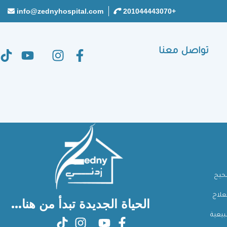
info@zednyhospital.com
+201044443070
تواصل معنا
صحيح
علاج
الحياة الجديدة تبدأ من هنا...
بيعية