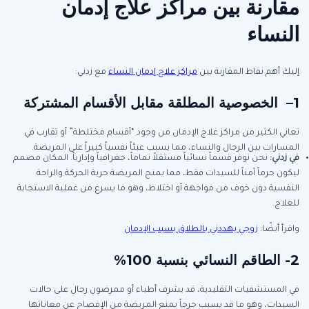
مقارنة بين مراكز علاج إدمان
النساء
إليك أهم نقاط المقارنة بين
مراكز علاج إدمان النساء
مع زدني:
1
–
الخصوصية المطلقة مقابل الأقسام المشتركة
تعاني الكثير من مراكز علاج الإدمان من وجود “أقسام مختلطة” أو تقارب في
المسارات بين الرجال والنساء، مما يسبب عبئاً نفسياً كبيراً على المريضة.
في زدني
:
نحن نوفر قسماً نسائياً مستقلاً تماماً، جغرافياً وإدارياً. المكان مصمم
ليكون حرماً آمناً للسيدات فقط، مما يمنح المريضة حرية الحركة والراحة
النفسية دون خوف من مواجهة أو اختلاط، وهو ما يسرع من عملية الاستجابة
للعلاج.
واقرأ أيضًا:
زوجي يهددني بالطلاق بسبب الإدمان
2-
الطاقم النسائي بنسبة 100
%
في المستشفيات التقليدية، قد يشرف أطباء أو ممرضون رجال على حالات
السيدات، وهو ما قد يسبب حرجاً يمنع المريضة من الإفصاح عن معاناتها