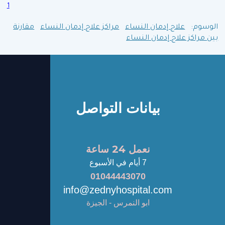
1
الوسوم:
علاج إدمان النساء
مراكز علاج إدمان النساء
مقارنة
بين مراكز علاج إدمان النساء
بيانات التواصل
نعمل 24 ساعة
7 أيام في الأسبوع
01044443070
info@zednyhospital.com
ابو النمرس - الجيزة