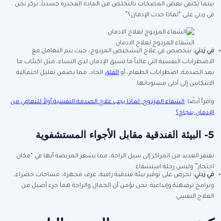
بينما تكتفي بعض المصحات بالتخلص من المادة المخدرة جسدياً، نركز نحن
في زدني على “لماذا حدث الإدمان؟”.
الشفاء المزدوج لعلاج الادمان
في زدني
:
نتخصص في علاج التشخيص المزدوج، حيث يتم التعامل مع
الاضطرابات النفسية التي غالباً ما تسبق الإدمان لدى النساء، مثل اكتئاب ما
بعد الصدمة، اضطرابات الطعام، أو
القلق
الحاد، مما يضمن تقليل احتمالية
الانتكاس إلى أدنى مستوياتها.
واقرأ أيضًا:
الشفاء المزدوج: لماذا يجب علاج الصدمة النفسية أولاً للتعافي من
الإدمان بنجاح؟
5-
البيئة الفندقية مقابل الأجواء المستشفوية
تفتقر العديد من المراكز إلى سبل الراحة، مما يشعر المريضة أنها في “مكان
احتجاز” وليس رحلة استشفاء.
في زدني
:
نحرص على توفير بيئة فندقية راقية، غرف مجهزة، مساحات خضراء،
وبرامج ترفيهية وإبداعية. نحن نؤمن أن الجمال والراحة هما جزء أصيل من
العلاج النفسي.