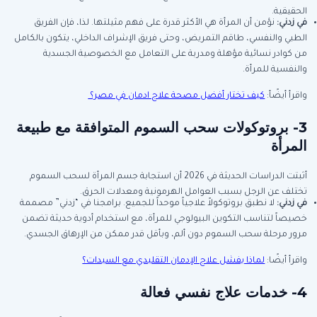
الحقيقية.
في زدني
:
نؤمن أن المرأة هي الأكثر قدرة على فهم مثيلتها. لذا، فإن الفريق
الطبي والنفسي، طاقم التمريض، وحتى فريق الإشراف الداخلي، يتكون بالكامل
من كوادر نسائية مؤهلة ومدربة على التعامل مع الخصوصية الجسدية
والنفسية للمرأة.
واقرأ أيضًأ:
كيف تختار أفضل مصحة علاج ادمان في مصر؟
3-
بروتوكولات سحب السموم
المتوافقة مع طبيعة
المرأة
أثبتت الدراسات الحديثة في 2026 أن استجابة جسم المرأة لسحب السموم
تختلف عن الرجل بسبب العوامل الهرمونية ومعدلات الحرق.
في زدني
:
لا نطبق بروتوكولاً علاجياً موحداً للجميع. برامجنا في “زدني” مصممة
خصيصاً لتناسب التكوين البيولوجي للمرأة، مع استخدام أدوية حديثة تضمن
مرور مرحلة سحب السموم دون ألم، وبأقل قدر ممكن من الإرهاق الجسدي.
واقرأ أيضًا:
لماذا يفشل علاج الإدمان التقليدي مع السيدات؟
4-
خدمات علاج نفسي فعالة