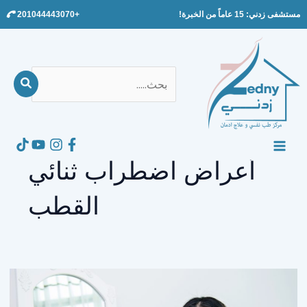
Ski
مستشفى زدني: 15 عاماً من الخبرة!
+201044443070
t
conten
بحث
عن:
Search
MAIN
أعراض اضطراب ثنائي
MENU
القطب