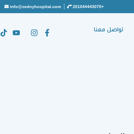
info@zednyhospital.com
+201044443070
تواصل معنا