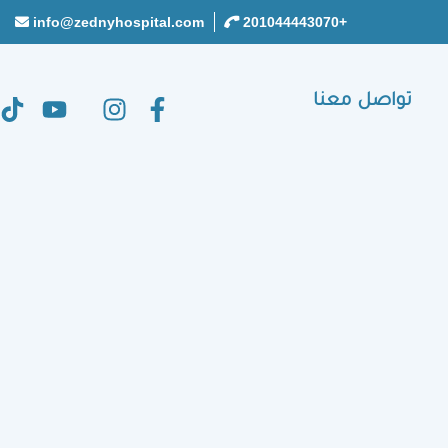
info@zednyhospital.com
+201044443070
تواصل معنا