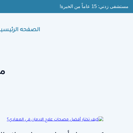
Ski
مستشفى زدني: 15 عاماً من الخبرة!
t
conten
الصفحه الرئيسية
م