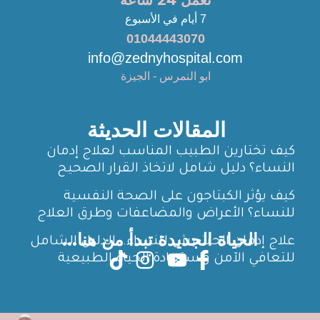
نعمل 24 ساعة
7 أيام في الأسبوع
01044443070
info@zednyhospital.com
ابو النمرس - الجيزة
المقالات الحديثة
كيف تختارين الطبيب المناسب لعلاج إدمان
النساء؟ دليل شامل لاتخاذ القرار الصحيح
كيف يؤثر الكبتاجون على الصحة النفسية
للنساء؟ الأعراض والمضاعفات وطرق العلاج
الحياة الجديدة تبدأ من هنا...
علاج إدمان الحشيش للنساء.. الدليل الشامل
للتعافي الآمن واستعادة الحياة الطبيعية