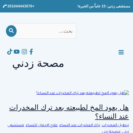
Ski
مستشفى زدني: 15 عاماً من الخبرة!
+201044443070
t
conten
بحث
عن:
Search
MAIN
مصحة زدني
MENU
هل يعود المخ لطبيعته بعد ترك المخدرات
عند النساء؟
تبطيل المخدرات
,
ترك المخدرات عند النساء
,
علاج الإدمان للنساء
,
مستشفى
زدني
,
مصحة زدني