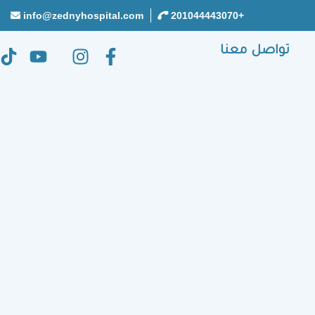
info@zednyhospital.com
+201044443070
تواصل معنا