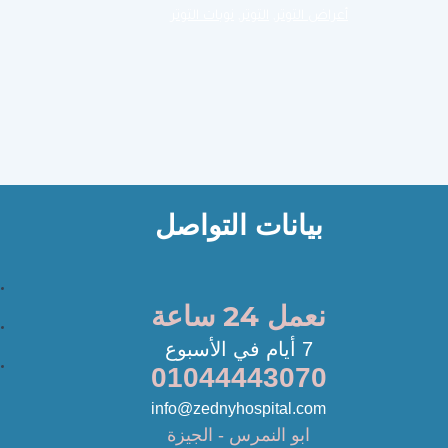
أعراض التوتر
,
التوتر
,
نوبات التوتر
بيانات التواصل
نعمل 24 ساعة
7 أيام في الأسبوع
01044443070
info@zednyhospital.com
ابو النمرس - الجيزة