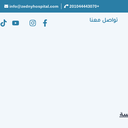
info@zednyhospital.com
+201044443070
تواصل معنا
سة