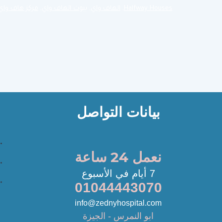
Halfway Houses
,
الهاف واي
,
بيوت الهاف واي
,
مركز هاف واي
بيانات التواصل
نعمل 24 ساعة
7 أيام في الأسبوع
01044443070
info@zednyhospital.com
ابو النمرس - الجيزة