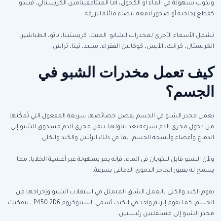
ويذوب بسهولة في الماء أو الكحول، أما الميثامفيتامين الكريستالي، فيبدو
كقطع زجاجية أو صخور لامعة بيضاء مائلة للزرقة.
تشمل الأسماء الأخرى لمخدرات الشابو: الميث، كريستينا، باتو، الطباشير،
الكريستال، كرانك، الآيس، كوكايين الفقراء، سبيد، تينا، تراش.
كيف تعمل مخدرات الشبو في
الجسم؟
يعمل مخدر الشبو في الجسم بفضل خصائصها سريعة المفعول التي تُمكّنها
من دخول مجرى الدم بسرعة بعد تناولها.
ينقل مجرى الدم مسحوق الشبو إلى
الدماغ وأعضاء وأنسجة الجسم، بما في ذلك الرئتين والكبد والكلى.
ولأن الشبو قابل للذوبان في الماء، فإنه يمر بسهولة عبر أغشية الخلايا، مما
يسمح له بعبور الحاجز الدموي الدماغي بسرعة.
يقوم الكبد والكلى بالعمل الشاق المتمثل في استقلاب الشبو وإخراجها من
الجسم، كما يقوم إنزيم واحد في الكبد، يُسمى السيتوكروم P450 2D6 ، بتفكيك
مخدر الشبو إلى مستقلبين رئيسيين.