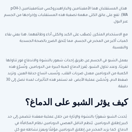
هذان المستقلبان هما الأمفيتامين والباراهيدروكسي ميثامفيتامين (pOH-
MA). تقع على عاتق الكلى مهمة تصفية هذه المستقلبات وإخراجها من الجسم
عبر البول.
مع الاستخدام المتكرر، يُصعّب على الكبد والكلى أداء وظائفهما، هذا يعني بقاء
كميات أكبر من المخدر في الجسم، مما يُلحق الضرر بالصحة الجسدية
والنفسية.
يعمل الشبو في الجسم عن طريق إحداث شعور بالنشوة والاندفاع فور تناولها
تقريبًا، وعند تناول الشبو، يُفرز الدماغ كمية كبيرة من الدوبامين. و
تُسرّع هذه
الكمية من الدوبامين معدل ضربات القلب، وتُسبب اتساع حدقة العين، وتزيد
ضغط الدم، وتُحسّن عملية الأيض. قد تستمر هذه التأثيرات لمدة تصل إلى 30
دقيقة.
كيف يؤثر الشبو على الدماغ؟
يُحدث الشبو شعورًا بالنشوة والإثارة من خلال عملية معقدة تتضمن إلى حد
كبير إطلاق الدوبامين. يُنظم الناقل العصبي الدوبامين نظام المكافأة في
الدماغ. كما
يزيد المخدر من إطلاق الدوبامين مؤقتًا ويعزز نشاطه مع كل