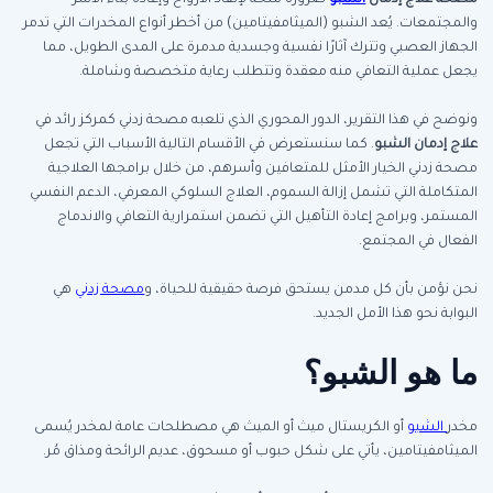
مصحة
علاج إدمان
الشبو
ضرورة ملحة لإنقاذ الأرواح وإعادة بناء الأسر
والمجتمعات. يُعد الشبو (الميثامفيتامين) من أخطر أنواع المخدرات التي تدمر
الجهاز العصبي وتترك آثارًا نفسية وجسدية مدمرة على المدى الطويل، مما
يجعل عملية التعافي منه معقدة وتتطلب رعاية متخصصة وشاملة.
ونوضح في هذا التقرير، الدور المحوري الذي تلعبه مصحة زدني كمركز رائد في
علاج إدمان الشبو
. كما سنستعرض في الأقسام التالية الأسباب التي تجعل
مصحة زدني الخيار الأمثل للمتعافين وأسرهم، من خلال برامجها العلاجية
المتكاملة التي تشمل إزالة السموم، العلاج السلوكي المعرفي، الدعم النفسي
المستمر، وبرامج إعادة التأهيل التي تضمن استمرارية التعافي والاندماج
الفعال في المجتمع.
نحن نؤمن بأن كل مدمن يستحق فرصة حقيقية للحياة، و
مصحة زدني
هي
البوابة نحو هذا الأمل الجديد.
ما هو الشبو؟
مخدر
الشبو
أو الكريستال ميث أو الميث هي مصطلحات عامة لمخدر يُسمى
الميثامفيتامين، يأتي على شكل حبوب أو مسحوق، عديم الرائحة ومذاق مُر.